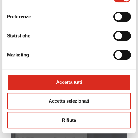
consenso
Preferenze
17/01/2025
Statistiche
Management Suite di Progesa S.p.A.
Quali attività di supporto all'azienda possiamo
Marketing
offrirti?
Leggi la news
Accetta tutti
Accetta selezionati
Rifiuta