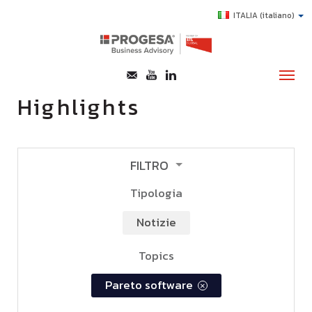
ITALIA
(italiano)
Highlights
CHI SIAMO
SERVIZI
FILTRO
TOPICS
Tipologia
HIGHLIGHTS
notizie
E-LEARNING
Topics
AGEVOLAZIONI
SUCCESS STORY
pareto software
×
CONTATTI