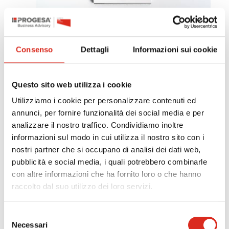
27/01/2025
Siamo veramente sicuri che gli adeguati
Consenso
Dettagli
Informazioni sui cookie
assetti non servano a nulla?
Il Codice della Crisi e gli adeguati assetti. Parola
Questo sito web utilizza i cookie
ai nostri esperti.
Utilizziamo i cookie per personalizzare contenuti ed
annunci, per fornire funzionalità dei social media e per
Leggi la news
analizzare il nostro traffico. Condividiamo inoltre
informazioni sul modo in cui utilizza il nostro sito con i
nostri partner che si occupano di analisi dei dati web,
pubblicità e social media, i quali potrebbero combinarle
con altre informazioni che ha fornito loro o che hanno
raccolto dal suo utilizzo dei loro servizi.
Selezione
Necessari
del