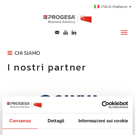
ITALIA
(italiano)
CHI SIAMO
CHI SIAMO
I nostri partner
LA NOSTRA STORIA
SERVIZI
ETL GLOBAL
TOPICS
TEAM
I NOSTRI PARTNER
HIGHLIGHTS
HANNO SCELTO PROGESA
E-LEARNING
BROCHURE
AGEVOLAZIONI
Consenso
Dettagli
Informazioni sui cookie
SUCCESS STORY
CONTATTI