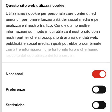
Gamma Servizi
Questo sito web utilizza i cookie
Il nostro partner strategico per quanto riguardano le
Utilizziamo i cookie per personalizzare contenuti ed
opportunità di accesso a finanziamenti e sgravi fiscali
annunci, per fornire funzionalità dei social media e per
nel campo della formazione e della ricerca, L'unione
analizzare il nostro traffico. Condividiamo inoltre
delle partnership tra Progesa e Gamma Servizi ha
informazioni sul modo in cui utilizza il nostro sito con i
portato alla creazione di
Upgate
nostri partner che si occupano di analisi dei dati web,
pubblicità e social media, i quali potrebbero combinarle
con altre informazioni che ha fornito loro o che hanno
raccolto dal suo utilizzo dei loro servizi.
Selezione
Necessari
del
consenso
Preferenze
Statistiche