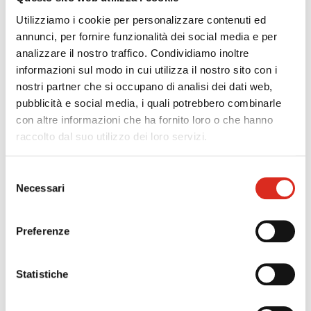
Contattaci per avere
Utilizziamo i cookie per personalizzare contenuti ed
maggiori informazioni
annunci, per fornire funzionalità dei social media e per
analizzare il nostro traffico. Condividiamo inoltre
informazioni sul modo in cui utilizza il nostro sito con i
nostri partner che si occupano di analisi dei dati web,
precedente:
t-check: software compliance tassonomia
pubblicità e social media, i quali potrebbero combinarle
europea per cfo e responsabili qualità
con altre informazioni che ha fornito loro o che hanno
successivo:
econup
raccolto dal suo utilizzo dei loro servizi.
Selezione
Necessari
del
consenso
Preferenze
Statistiche