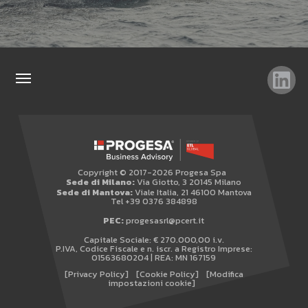
TAG
TOP RICERCHE
SITEMAP
Copyright © 2017-2026 Progesa Spa
AREA RISERVATA
Sede di Milano:
Via Giotto, 3 20145 Milano
Sede di Mantova:
Viale Italia, 21 46100 Mantova
WHISTLEBLOWING
Tel +39 0376 384898
PEC:
progesasrl@pcert.it
Capitale Sociale: € 270.000,00 i.v.
P.IVA, Codice Fiscale e n. iscr. a Registro Imprese:
01563680204 | REA: MN 167159
[Privacy Policy]
[Cookie Policy]
[Modifica
impostazioni cookie]