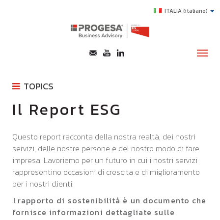
ITALIA
(italiano)
TOPICS
CHI SIAMO
Il Report ESG
CENTRALE RISCHI
SERVIZI
AAXCEL
TOPICS
T-CHECK
Questo report racconta della nostra realtà, dei nostri
PARETO SOFTWARE
servizi, delle nostre persone e del nostro modo di fare
HIGHLIGHTS
QLIK SENSE
impresa. Lavoriamo per un futuro in cui i nostri servizi
E-LEARNING
rappresentino occasioni di crescita e di miglioramento
IL REPORT ESG
AGEVOLAZIONI
per i nostri clienti.
ECONUP
SUCCESS STORY
Il
rapporto di sostenibilità è un documento che
ECOVADIS
fornisce informazioni dettagliate sulle
CARBON FOOTPRINT
CONTATTI