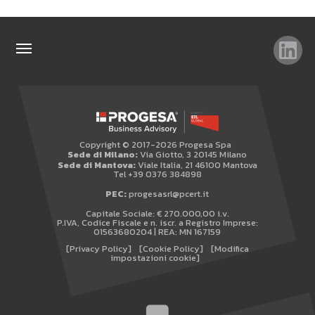
TAG
TOP RICERCHE
SITEMAP
Copyright © 2017-2026 Progesa Spa
AREA RISERVATA
Sede di Milano:
Via Giotto, 3 20145 Milano
Sede di Mantova:
Viale Italia, 21 46100 Mantova
WHISTLEBLOWING
Tel +39 0376 384898
PEC:
progesasrl@pcert.it
Capitale Sociale: € 270.000,00 i.v.
P.IVA, Codice Fiscale e n. iscr. a Registro Imprese:
01563680204 | REA: MN 167159
[Privacy Policy]
[Cookie Policy]
[Modifica
impostazioni cookie]