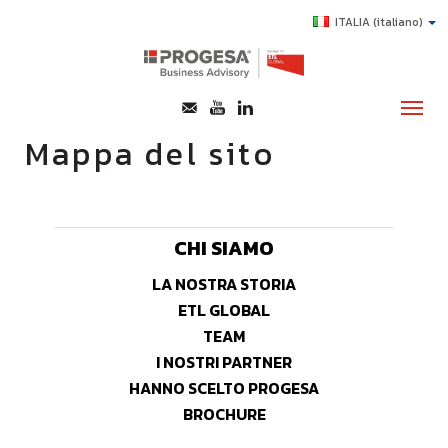
ITALIA
(italiano)
Mappa del sito
CHI SIAMO
SERVIZI
CHI SIAMO
TOPICS
LA NOSTRA STORIA
HIGHLIGHTS
ETL GLOBAL
TEAM
E-LEARNING
I NOSTRI PARTNER
AGEVOLAZIONI
HANNO SCELTO PROGESA
SUCCESS STORY
BROCHURE
CONTATTI