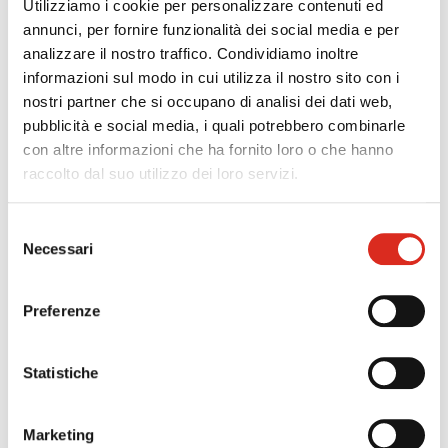
Utilizziamo i cookie per personalizzare contenuti ed
SUCCESS STORY
annunci, per fornire funzionalità dei social media e per
analizzare il nostro traffico. Condividiamo inoltre
informazioni sul modo in cui utilizza il nostro sito con i
CONTATTI
nostri partner che si occupano di analisi dei dati web,
FORM CONTATTI
pubblicità e social media, i quali potrebbero combinarle
LAVORA CON NOI
con altre informazioni che ha fornito loro o che hanno
NEWSLETTER
raccolto dal suo utilizzo dei loro servizi.
LINKEDIN
YOUTUBE
Selezione
Necessari
WEBINAR EXPIRED
del
consenso
TAG
Preferenze
TOP RICERCHE
Statistiche
SITEMAP
Marketing