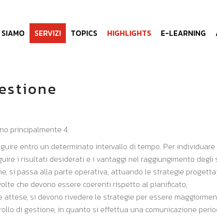
I SIAMO
SERVIZI
TOPICS
HIGHLIGHTS
E-LEARNING
gestione
ono principalmente 4:
seguire entro un determinato intervallo di tempo. Per individuare 
eguire i risultati desiderati e i vantaggi nel raggiungimento degli 
ione, si passa alla parte operativa, attuando le strategie proget
volte che devono essere coerenti rispetto al pianificato;
le attese, si devono rivedere le strategie per essere maggiorment
rollo di gestione, in quanto si effettua una comunicazione period