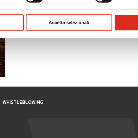
Contatti
Accetta selezionati
Vuoi metterti in contatto con un nostro consulente? Sc
supporto alle tue esigenze.
WHISTLEBLOWING