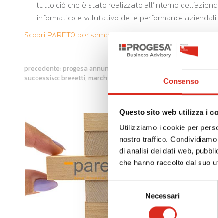
tutto ciò che è stato realizzato all’interno dell’azien
informatico e valutativo delle performance aziendali 
Scopri PARETO per semplificare il tuo controllo di gestio
precedente:
progesa annuncia la partnership con alperia bartu
successivo:
brevetti, marchi e disegni: riaprono i bandi, stanziat
Consenso
Questo sito web utilizza i c
Utilizziamo i cookie per perso
nostro traffico. Condividiamo 
di analisi dei dati web, pubbl
che hanno raccolto dal suo uti
Selezione
Necessari
del
consenso