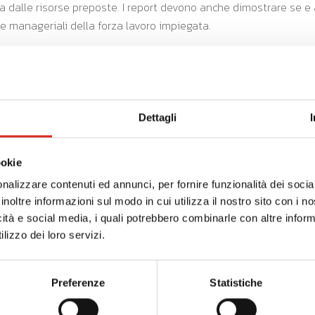
da dalle risorse preposte. I report devono anche dimostrare se e a 
e manageriali della forza lavoro impiegata.
ne
cci
i 38 milioni
Dettagli
ookie
News Pareto Software
nalizzare contenuti ed annunci, per fornire funzionalità dei socia
Scopri tutte le news relative al topic Pareto Software
inoltre informazioni sul modo in cui utilizza il nostro sito con i 
icità e social media, i quali potrebbero combinarle con altre inform
lizzo dei loro servizi.
Preferenze
Statistiche