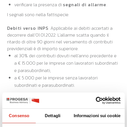
verificare la presenza di
segnali di allarme
.
I segnali sono nella fattispecie:
Debiti verso INPS
: Applicabile ai debiti accertati a
decorrere dall’01.01.2022. L’allarme scatta quando il
ritardo di oltre 90 giorni nel versamento di contributi
previdenziali è di importo superiore:
al 30% dei contributi dovuti nell’anno precedente e
a € 15.000 per le imprese con lavoratori subordinati
e parasubordinati;
a € 5.000 per le imprese senza lavoratori
subordinati e parasubordinati.
Debiti verso INAIL
: Applicabile ai debiti accertati a
decorrere dal 15.07.2022). L’allarme si accende in caso di
esistenza di debito per premi assicurativi scaduto da
oltre 90 giorni e non versato superiore a € 5.000.
Consenso
Dettagli
Informazioni sui cookie