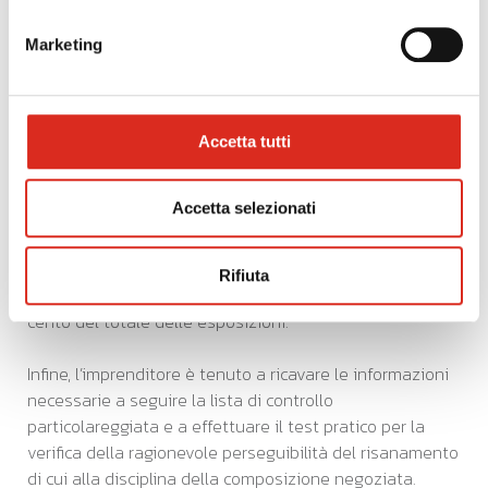
Debiti per retribuzioni scaduti
da almeno 30
Marketing
giorni pari a oltre la metà dell’ammontare complessivo
mensile delle retribuzioni stesse.
Debiti verso fornitori scaduti
da almeno 90 giorni
Accetta tutti
di ammontare superiore a quello dei debiti non scaduti.
Accetta selezionati
Esposizioni scadute o sconfinate nei
confronti delle banche e degli altri
intermediari finanziari
scadute da più di 60 giorni
Rifiuta
purché rappresentino complessivamente almeno il 5%
cento del totale delle esposizioni.
Infine, l’imprenditore è tenuto a ricavare le informazioni
necessarie a seguire la lista di controllo
particolareggiata e a effettuare il test pratico per la
verifica della ragionevole perseguibilità del risanamento
di cui alla disciplina della composizione negoziata.