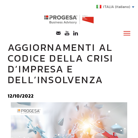
ITALIA
(italiano)
AGGIORNAMENTI AL
CODICE DELLA CRISI
CHI SIAMO
D’IMPRESA E
SERVIZI
DELL’INSOLVENZA
TOPICS
HIGHLIGHTS
12/10/2022
E-LEARNING
AGEVOLAZIONI
SUCCESS STORY
CONTATTI