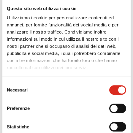
Debiti verso Agente Riscossore
: Applicabile ai
debiti accertati a decorrere dall’01.07.2022. L’allarme si
Questo sito web utilizza i cookie
accende in caso di esistenza di crediti affidati per la
Utilizziamo i cookie per personalizzare contenuti ed
riscossione, autodichiarati o definitivamente accertati,
annunci, per fornire funzionalità dei social media e per
scaduti da oltre 90 giorni superiori a:
analizzare il nostro traffico. Condividiamo inoltre
€ 100.000 per imprese individuali;
informazioni sul modo in cui utilizza il nostro sito con i
€ 200.000 per società̀ di persone;
nostri partner che si occupano di analisi dei dati web,
€ 500.000 per altre società̀.
pubblicità e social media, i quali potrebbero combinarle
con altre informazioni che ha fornito loro o che hanno
Debiti per IVA scaduta
: se il debito IVA scaduto e
raccolto dal suo utilizzo dei loro servizi.
non versato, risultante dalla liquidazione periodica, è
superiore a 5.000 euro e comunque non inferiore al 10%
Selezione
del volume d’affari del modello IVA relativo all’anno
Necessari
del
precedente si attiva l’allarme. La soglia è rilevante in
consenso
ogni caso se il debito iva è superiore a 20.000 euro. La
segnalazione da parte dell’Agenzia delle entrate è
Preferenze
inviata contestualmente alla comunicazione di
irregolarità e comunque non oltre 150 gg dal termine di
Statistiche
presentazione della liquidazione periodica.