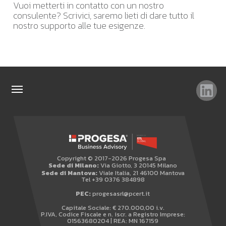
Vuoi metterti in contatto con un nostro
consulente? Scrivici, saremo lieti di dare tutto il
nostro supporto alle tue esigenze.
TAG
TOP RICERCHE
SITEMAP
Copyright © 2017-2026 Progesa Spa
AREA RISERVATA
Sede di Milano:
Via Giotto, 3 20145 Milano
Sede di Mantova:
Viale Italia, 21 46100 Mantova
WHISTLEBLOWING
Tel +39 0376 384898
PEC:
progesasrl@pcert.it
Capitale Sociale: € 270.000,00 i.v.
P.IVA, Codice Fiscale e n. iscr. a Registro Imprese:
01563680204 | REA: MN 167159