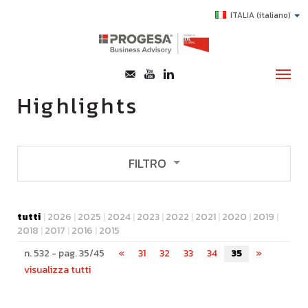
ITALIA
(italiano)
Highlights
CHI SIAMO
SERVIZI
FILTRO
TOPICS
Tipologia
HIGHLIGHTS
tutti
|
2026
|
2025
|
2024
|
2023
|
2022
|
2021
|
2020
|
2019
|
notizie
eventi
2018
|
2017
|
2016
|
2015
E-LEARNING
corsi di formazione
n. 532 - pag. 35/45
«
31
32
33
34
35
»
AGEVOLAZIONI
visualizza tutti
approfondimenti
SUCCESS STORY
CONTATTI