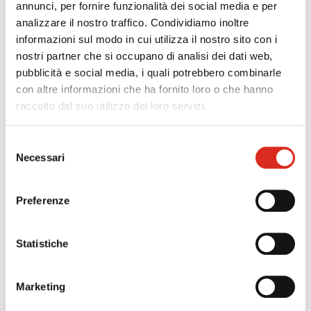
annunci, per fornire funzionalità dei social media e per
Con l'Avviso 2/2020 Fondimpresa ha stanziato
10
analizzare il nostro traffico. Condividiamo inoltre
milioni di euro
la realizzazione di Piani formativi
informazioni sul modo in cui utilizza il nostro sito con i
condivisi esclusivamente interaziendali rivolti ai
nostri partner che si occupano di analisi dei dati web,
lavoratori delle micro e piccole imprese aderenti.
pubblicità e social media, i quali potrebbero combinarle
con altre informazioni che ha fornito loro o che hanno
Leggi la notizia
raccolto dal suo utilizzo dei loro servizi.
24/09/2020
Selezione
Necessari
del
NUOVA SABATINI – EROGAZIONE
consenso
CONTRIBUTO IN UNICA SOLUZIONE FINO A
Preferenze
200.000
Con Circolare del 22/09/20 il Ministero dello
Statistiche
Sviluppo Economico ha precisato che le domande
presentate dalle imprese alle banche e agli
intermediari finanziari a decorrere dalla data del
Marketing
17 luglio 2020 [...]