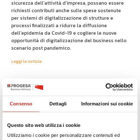
sicurezza dell’attività d’impresa, possano essere
richiesti contributi anche sulle spese sostenute
per sistemi di digitalizzazione di strutture e
processi finalizzati a ridurre la diffusione
dell’epidemia da Covid-19 e cogliere le nuove
opportunità di digitalizzazione del business nello
scenario post pandemico.
Leggi la notizia
30/09/2020
Consenso
Dettagli
Informazioni sui cookie
Fondimpresa: Avviso n. 2/2020 - Sostegno
alla presentazione dei piani formativi sul
Questo sito web utilizza i cookie
Conto Formazione per le micro e piccole
imprese aderenti
Utilizziamo i cookie per personalizzare contenuti ed