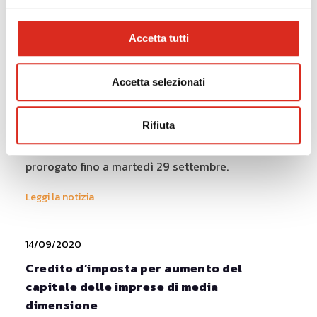
Leggi la notizia
Accetta tutti
21/09/2020
Accetta selezionati
Lombardia: Bando Archè prorogato fino al
29 settembre
Rifiuta
Il bando Archè di Regione Lombardia, rivolto alle
start up innovative, culturali e creative, è stato
prorogato fino a martedì 29 settembre.
Leggi la notizia
14/09/2020
Credito d’imposta per aumento del
capitale delle imprese di media
dimensione