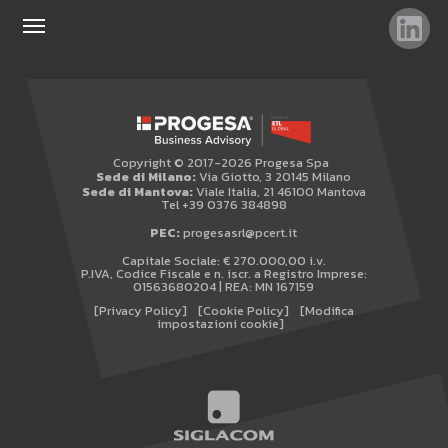
TAG
TOP RICERCHE
SITEMAP
Copyright © 2017-2026 Progesa Spa
AREA RISERVATA
Sede di Milano:
Via Giotto, 3 20145 Milano
Sede di Mantova:
Viale Italia, 21 46100 Mantova
WHISTLEBLOWING
Tel +39 0376 384898
PEC:
progesasrl@pcert.it
Capitale Sociale: € 270.000,00 i.v.
P.IVA, Codice Fiscale e n. iscr. a Registro Imprese:
01563680204 | REA: MN 167159
[Privacy Policy]
[Cookie Policy]
[Modifica
impostazioni cookie]