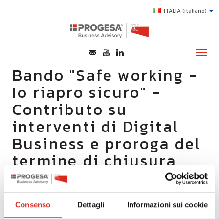
ITALIA
(italiano)
Bando "Safe working -
Io riapro sicuro" -
CHI SIAMO
Contributo su
SERVIZI
interventi di Digital
TOPICS
Business e proroga del
HIGHLIGHTS
termine di chiusura
E-LEARNING
dello sportello
AGEVOLAZIONI
SUCCESS STORY
05/10/2020
Consenso
Dettagli
Informazioni sui cookie
CONTATTI