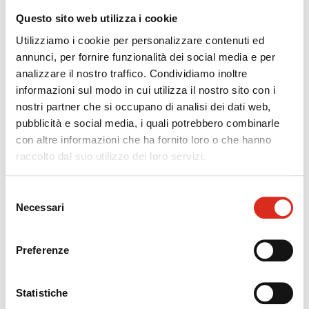
Questo sito web utilizza i cookie
05/04/2017
Utilizziamo i cookie per personalizzare contenuti ed
annunci, per fornire funzionalità dei social media e per
Lean Administration: corso presso
analizzare il nostro traffico. Condividiamo inoltre
Confindustria Mantova
informazioni sul modo in cui utilizza il nostro sito con i
Ottimizzazione dei processi non produttivi: LEAN
nostri partner che si occupano di analisi dei dati web,
ADMINISTRATIONConfindustria Mantova, Venerdì 21
pubblicità e social media, i quali potrebbero combinarle
Aprile ore 14.30 - 18.30OBIETTIVI Applicare la lean
con altre informazioni che ha fornito loro o che hanno
al miglioramento dei processi di amministrazione
raccolto dal suo utilizzo dei loro servizi.
e[...]
Selezione
Necessari
del
20/03/2017
consenso
Nuovi Principi Contabili: i video del
Preferenze
convegno
Progesa S.p.A. ha collaborato alla realizzazione
Statistiche
del convegno Bilancio, OIC e nuovi principi