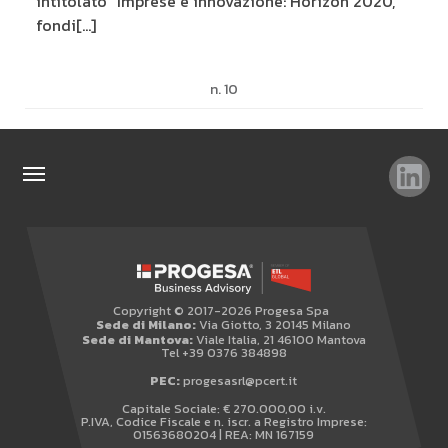
intitolato “Imprese e innovazione: Horizon 2020,
fondi[...]
n. 10
TAG
TOP RICERCHE
SITEMAP
Copyright © 2017-2026 Progesa Spa
AREA RISERVATA
Sede di Milano:
Via Giotto, 3 20145 Milano
Sede di Mantova:
Viale Italia, 21 46100 Mantova
WHISTLEBLOWING
Tel +39 0376 384898
PEC:
progesasrl@pcert.it
Capitale Sociale: € 270.000,00 i.v.
P.IVA, Codice Fiscale e n. iscr. a Registro Imprese:
01563680204 | REA: MN 167159