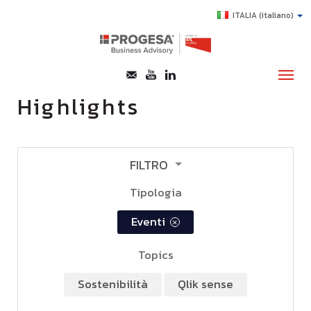
ITALIA
(italiano)
Highlights
CHI SIAMO
SERVIZI
FILTRO
TOPICS
Tipologia
HIGHLIGHTS
eventi
×
E-LEARNING
Topics
AGEVOLAZIONI
SUCCESS STORY
sostenibilità
qlik sense
CONTATTI