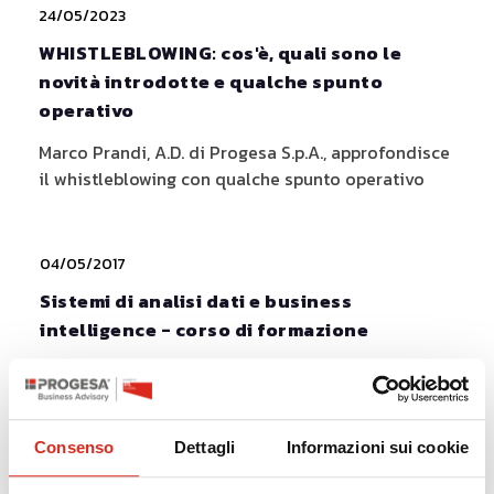
24/05/2023
WHISTLEBLOWING: cos'è, quali sono le
novità introdotte e qualche spunto
operativo
Marco Prandi, A.D. di Progesa S.p.A., approfondisce
il whistleblowing con qualche spunto operativo
04/05/2017
Sistemi di analisi dati e business
intelligence - corso di formazione
SISTEMI DI ANALISI DATI E BUSINESS
INTELLIGENCECorso di formazione presso
Confindustria Mantova, Venerdì 26 Maggio 2017
Consenso
Dettagli
Informazioni sui cookie
dalle ore 9 alle ore 12.Scarica la SCHEDA DI
ISCRIZIONEL’attuale contesto competitivo[...]