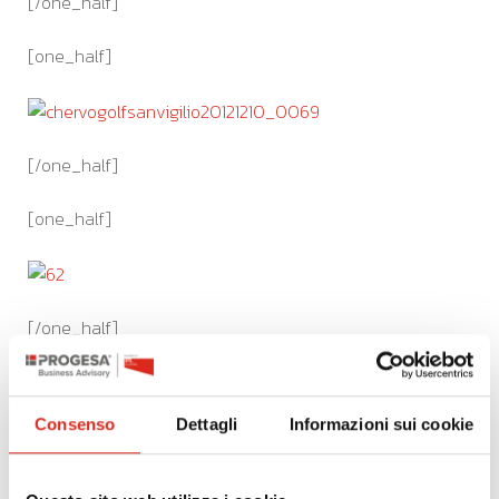
[/one_half]
[one_half]
[/one_half]
[one_half]
[/one_half]
[/columns]
Consenso
Dettagli
Informazioni sui cookie
Programma:
15.15 Registrazione partecipanti