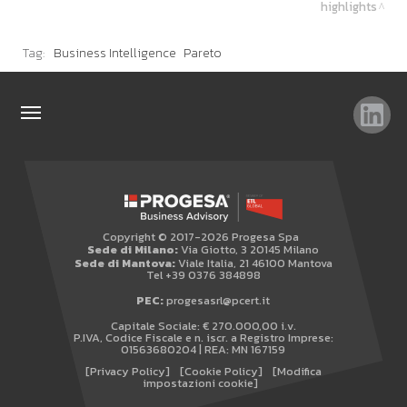
highlights
Tag:
Business Intelligence
Pareto
TAG
TOP RICERCHE
SITEMAP
Copyright © 2017-2026 Progesa Spa
AREA RISERVATA
Sede di Milano:
Via Giotto, 3 20145 Milano
Sede di Mantova:
Viale Italia, 21 46100 Mantova
WHISTLEBLOWING
Tel +39 0376 384898
PEC:
progesasrl@pcert.it
Capitale Sociale: € 270.000,00 i.v.
P.IVA, Codice Fiscale e n. iscr. a Registro Imprese:
01563680204 | REA: MN 167159
[Privacy Policy]
[Cookie Policy]
[Modifica
impostazioni cookie]