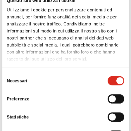
Questo sito web utilizza i cookie
Utilizziamo i cookie per personalizzare contenuti ed
annunci, per fornire funzionalità dei social media e per
analizzare il nostro traffico. Condividiamo inoltre
informazioni sul modo in cui utilizza il nostro sito con i
15.30 I nuovi strumenti per il controllo
nostri partner che si occupano di analisi dei dati web,
pubblicità e social media, i quali potrebbero combinarle
L'importanza delle informazioni a supporto del
con altre informazioni che ha fornito loro o che hanno
processo decisionale
raccolto dal suo utilizzo dei loro servizi.
La qualità delle informazioni e la certificazione del
Selezione
dato
Necessari
del
consenso
Il significato organizzativo e i fabbisogni informativi
Preferenze
di base
Statistiche