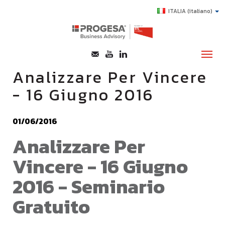
ITALIA
(italiano)
Analizzare Per Vincere
- 16 Giugno 2016
CHI SIAMO
SERVIZI
01/06/2016
TOPICS
Analizzare Per
HIGHLIGHTS
Vincere - 16 Giugno
E-LEARNING
2016 - Seminario
AGEVOLAZIONI
Gratuito
SUCCESS STORY
CONTATTI