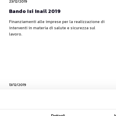
23/12/2019
Bando Isi Inail 2019
Finanziamenti alle imprese per la realizzazione di
interventi in materia di salute e sicurezza sul
lavoro.
13/12/2019
Bando Marchi +3
La Direzione Generale per la Tutela della Proprietà
Industriale – UIBM del Ministero dello Sviluppo
Dettagli