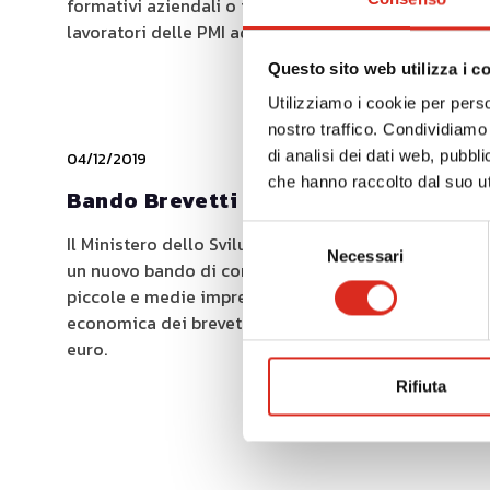
formativi aziendali o interaziendali rivolti ai
lavoratori delle PMI aderenti di minori dimensioni.
Questo sito web utilizza i c
Utilizziamo i cookie per perso
nostro traffico. Condividiamo 
di analisi dei dati web, pubbl
04/12/2019
che hanno raccolto dal suo uti
Bando Brevetti +
Selezione
Il Ministero dello Sviluppo Economico ha emanato
Necessari
del
un nuovo bando di contributo in favore di micro,
consenso
piccole e medie imprese per la valorizzazione
economica dei brevetti. Stanziati oltre 21 milioni di
euro.
Rifiuta