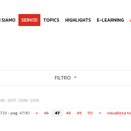
I SIAMO
SERVIZI
TOPICS
HIGHLIGHTS
E-LEARNING
FILTRO
emilia romagna
pnrr
piemonte
018
|
2017
|
2016
|
2015
 723 - pag. 47/61
«
46
47
48
49
50
»
visualizza tu