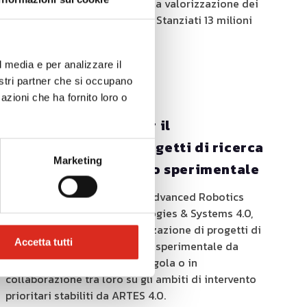
piccole e medie imprese per la valorizzazione dei
titoli di proprietà industriale. Stanziati 13 milioni
di euro.
l media e per analizzare il
nostri partner che si occupano
azioni che ha fornito loro o
21/11/2019
Bando Artes 4.0 - per il
finanziamento di progetti di ricerca
Marketing
industriale e sviluppo sperimentale
L’Associazione ARTES 4.0 - Advanced Robotics
and enabling digital Technologies & Systems 4.0,
intende promuovere la realizzazione di progetti di
Accetta tutti
ricerca industriale e sviluppo sperimentale da
parte di imprese in forma singola o in
collaborazione tra loro su gli ambiti di intervento
prioritari stabiliti da ARTES 4.0.