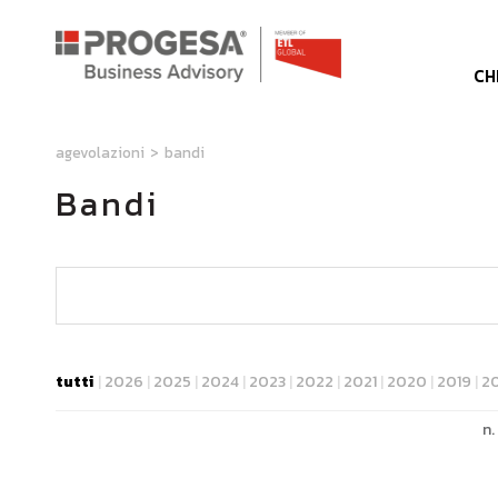
CH
agevolazioni
>
bandi
Bandi
veneto
lombardia
nazionale
tutti
|
2026
|
2025
|
2024
|
2023
|
2022
|
2021
|
2020
|
2019
|
2
n.