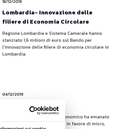
18/12/2019
Lombardia- Innovazione delle
filiere di Economia Circolare
Regione Lombardia e Sistema Camerale hanno
stanziato 1,6 milioni di euro sul Bando per
l’innovazione delle filiere di economia circolare in
Lombardia.
04/12/2019
Bando Disegni +4
Il Ministero dello Sviluppo Economico ha emanato
un nuovo bando di contributo in favore di micro,
Informazioni sui cookie