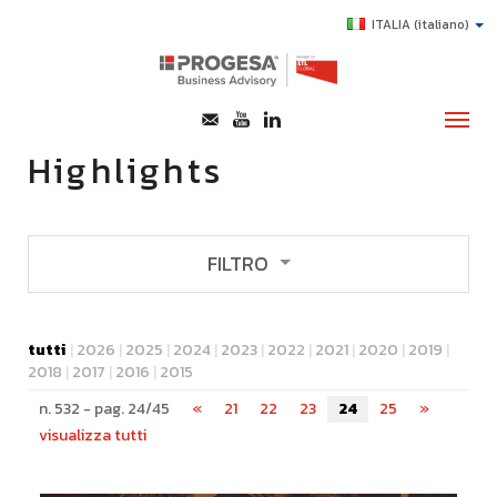
ITALIA
(italiano)
Highlights
CHI SIAMO
SERVIZI
FILTRO
TOPICS
Tipologia
HIGHLIGHTS
tutti
|
2026
|
2025
|
2024
|
2023
|
2022
|
2021
|
2020
|
2019
|
notizie
eventi
2018
|
2017
|
2016
|
2015
E-LEARNING
corsi di formazione
n. 532 - pag. 24/45
«
21
22
23
24
25
»
AGEVOLAZIONI
visualizza tutti
approfondimenti
SUCCESS STORY
CONTATTI