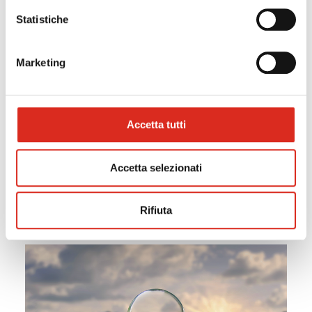
Statistiche
Marketing
08/09/2022
QLIK SENSE e il Cloud
Accetta tutti
Appuntamento con la Business Intelligence di QLIK
SENSE®
Accetta selezionati
Scopriamo Qlik Cloud
Rifiuta