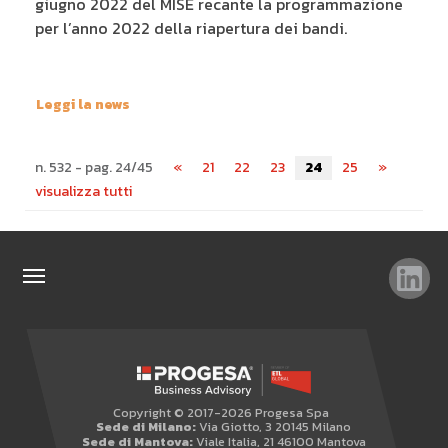
giugno 2022 del MISE recante la programmazione
per l’anno 2022 della riapertura dei bandi.
Leggi la news
n. 532 - pag. 24/45
«
21
22
23
24
25
»
visualizza tutti
TAG
TOP RICERCHE
SITEMAP
Copyright © 2017-2026 Progesa Spa
AREA RISERVATA
Sede di Milano:
Via Giotto, 3 20145 Milano
Sede di Mantova:
Viale Italia, 21 46100 Mantova