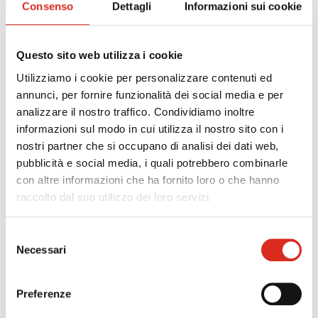
Consenso
Dettagli
Informazioni sui cookie
12/09/2022
Valutazione Food Defence e Food Fraud,
Questo sito web utilizza i cookie
mediante un idoneo Risk Assessment
Utilizziamo i cookie per personalizzare contenuti ed
annunci, per fornire funzionalità dei social media e per
Le Principali Aziende del Settore Food e non solo
analizzare il nostro traffico. Condividiamo inoltre
certificate con schemi/standard riconosciuti GFSI
informazioni sul modo in cui utilizza il nostro sito con i
(Es. IFS, IFS LOGISTIC, BRC, FSSC22000, etc..) e
nostri partner che si occupano di analisi dei dati web,
secondo la normativa FDA (export USA) devono
pubblicità e social media, i quali potrebbero combinarle
sempre di più adottare delle procedure per
con altre informazioni che ha fornito loro o che hanno
prevenire i pericoli correlati a Food e Defence e
raccolto dal suo utilizzo dei loro servizi.
Food Fraud.
Selezione
Necessari
del
consenso
Preferenze