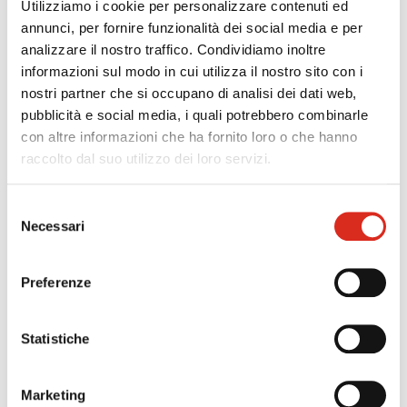
Utilizziamo i cookie per personalizzare contenuti ed
Regione Lombardia nell’ambito dell’azione I.1.b.1.1.
annunci, per fornire funzionalità dei social media e per
del POR FESR 2014-2020, intende sostenere le
analizzare il nostro traffico. Condividiamo inoltre
micro, piccole e medie imprese (MPMI) lombarde
informazioni sul modo in cui utilizza il nostro sito con i
nell’acquisizione e sviluppo di servizi avanzati.La
nostri partner che si occupano di analisi dei dati web,
misura[...]
pubblicità e social media, i quali potrebbero combinarle
con altre informazioni che ha fornito loro o che hanno
raccolto dal suo utilizzo dei loro servizi.
04/07/2017
Proroga Bando Efficienza Energetica-
Selezione
Emilia Romagna
Necessari
del
consenso
La Regione Emilia-Romagna riapre il bando per la
realizzazione di diagnosi energetiche o l’adozione
Preferenze
di sistemi di gestione energia conformi alle
norme ISO 50001 da parte delle PMI del
Statistiche
territorio.BENEFICIARIIl[...]
Marketing