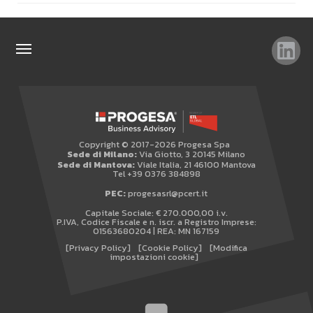
TAG
TOP RICERCHE
SITEMAP
Copyright © 2017-2026 Progesa Spa
AREA RISERVATA
Sede di Milano:
Via Giotto, 3 20145 Milano
Sede di Mantova:
Viale Italia, 21 46100 Mantova
WHISTLEBLOWING
Tel +39 0376 384898
PEC:
progesasrl@pcert.it
Capitale Sociale: € 270.000,00 i.v.
P.IVA, Codice Fiscale e n. iscr. a Registro Imprese:
01563680204 | REA: MN 167159
[Privacy Policy]
[Cookie Policy]
[Modifica
impostazioni cookie]