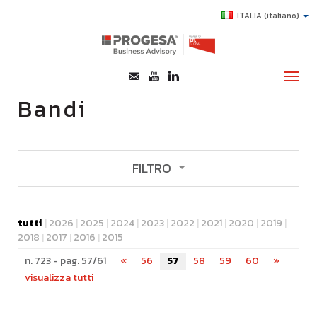
ITALIA
(italiano)
Bandi
CHI SIAMO
SERVIZI
FILTRO
TOPICS
veneto
lombardia
nazionale
HIGHLIGHTS
tutti
|
2026
|
2025
|
2024
|
2023
|
2022
|
2021
|
2020
|
2019
|
emilia romagna
pnrr
piemonte
2018
|
2017
|
2016
|
2015
E-LEARNING
n. 723 - pag. 57/61
«
56
57
58
59
60
»
AGEVOLAZIONI
visualizza tutti
SUCCESS STORY
CONTATTI