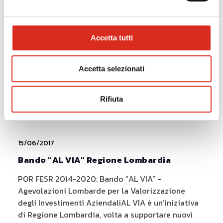
27/06/2017
Contributi ricerca e sviluppo - progetti di
aggregazione tra imprese
Accetta tutti
BANDO PER IL SOSTEGNO A PROGETTI SVILUPPATI
DA AGGREGAZIONI DI
Accetta selezionati
IMPRESEBENEFICIARIPossono presentare
domanda di sostegno le forme di aggregazione di
imprese, costituite nel numero minimo di 3
Rifiuta
imprese che[...]
15/06/2017
Bando "AL VIA" Regione Lombardia
POR FESR 2014-2020: Bando “AL VIA” -
Agevolazioni Lombarde per la Valorizzazione
degli Investimenti AziendaliAL VIA è un’iniziativa
di Regione Lombardia, volta a supportare nuovi