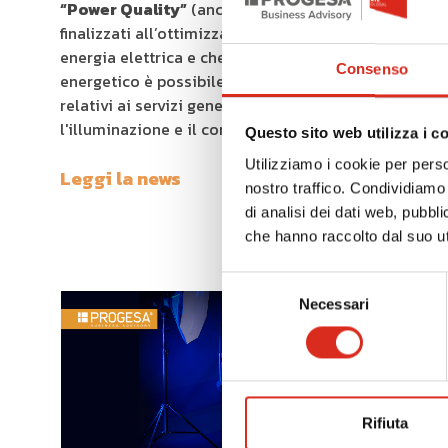
“Power Quality”
(anche a livello di cabina)
finalizzati all’ottimizzazione dei consumi di
energia elettrica e che nel calcolo di risparmio
Consenso
energetico è possibile considerare i consumi
relativi ai servizi generali e ausiliari, come
l'illuminazione e il condizionamento.
Questo sito web utilizza i c
Utilizziamo i cookie per perso
Leggi la news
nostro traffico. Condividiamo 
di analisi dei dati web, pubbl
che hanno raccolto dal suo uti
Selezione
Necessari
del
consenso
Rifiuta