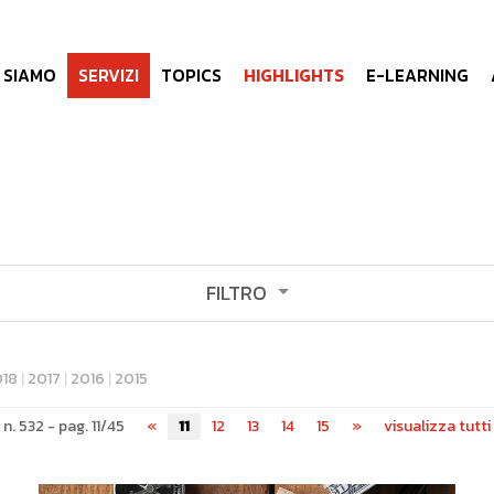
I SIAMO
SERVIZI
TOPICS
HIGHLIGHTS
E-LEARNING
FILTRO
ormazione
approfondimenti
018
|
2017
|
2016
|
2015
sense
pareto software
ecovadis
mindsight
n. 532 - pag. 11/45
«
11
12
13
14
15
»
visualizza tutti