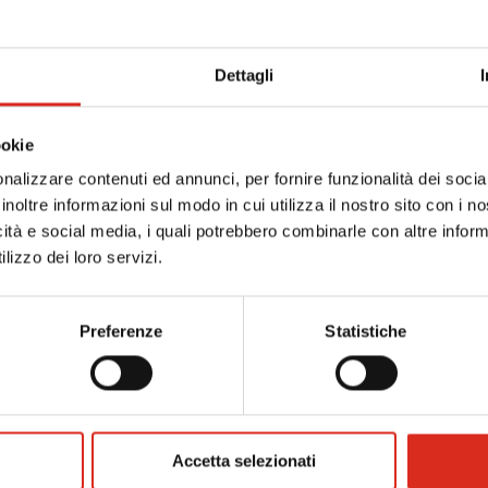
SETTORI NON PRODUTTIVI
Segnaliamo le FAQ su temi di TRANSIZIONE 5.0 più
interessanti del 2/11/24.
Dettagli
ookie
Leggi la news
nalizzare contenuti ed annunci, per fornire funzionalità dei socia
inoltre informazioni sul modo in cui utilizza il nostro sito con i 
icità e social media, i quali potrebbero combinarle con altre inform
lizzo dei loro servizi.
Preferenze
Statistiche
Accetta selezionati