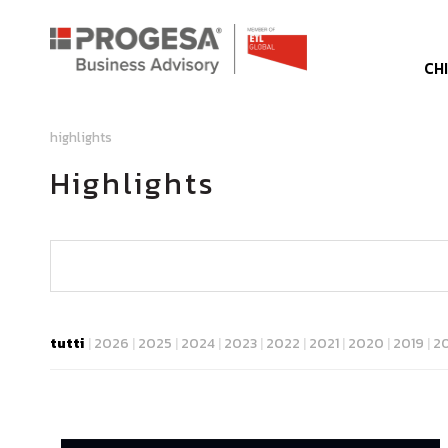
CH
highlights
Highlights
notizie
eventi
corsi di f
Tipologia
tutti
|
2026
|
2025
|
2024
|
2023
|
2022
|
2021
|
2020
|
2019
|
2
upsight
sostenibilità
qlik 
Topics