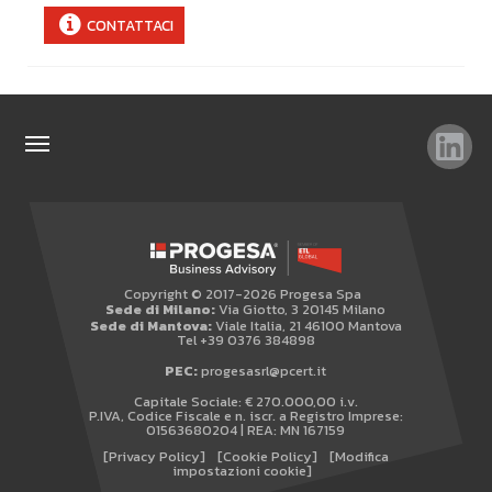
CONTATTACI
TAG
TOP RICERCHE
SITEMAP
Copyright © 2017-2026 Progesa Spa
AREA RISERVATA
Sede di Milano:
Via Giotto, 3 20145 Milano
Sede di Mantova:
Viale Italia, 21 46100 Mantova
WHISTLEBLOWING
Tel +39 0376 384898
PEC:
progesasrl@pcert.it
Capitale Sociale: € 270.000,00 i.v.
P.IVA, Codice Fiscale e n. iscr. a Registro Imprese:
01563680204 | REA: MN 167159
[Privacy Policy]
[Cookie Policy]
[Modifica
impostazioni cookie]