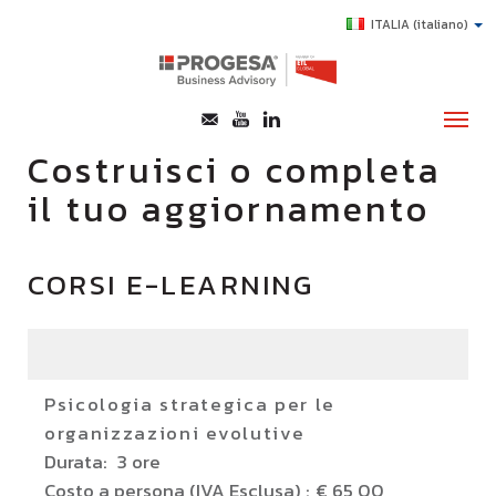
ITALIA
(italiano)
Costruisci o completa
il tuo aggiornamento
CHI SIAMO
SERVIZI
CORSI E-LEARNING
TOPICS
HIGHLIGHTS
E-LEARNING
Psicologia strategica per le
AGEVOLAZIONI
organizzazioni evolutive
SUCCESS STORY
Durata:
3 ore
CONTATTI
Costo a persona (IVA Esclusa) :
€ 65,00