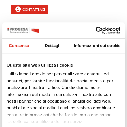
CONTATTACI
Ergonomia e videoterminali
Durata:
1 ora
Costo a persona (IVA Esclusa) :
€ 25,00
Consenso
Dettagli
Informazioni sui cookie
CONTATTACI
Questo sito web utilizza i cookie
Il permesso di lavoro
Utilizziamo i cookie per personalizzare contenuti ed
Durata:
1 ora
annunci, per fornire funzionalità dei social media e per
Costo a persona (IVA Esclusa) :
€ 25,00
analizzare il nostro traffico. Condividiamo inoltre
informazioni sul modo in cui utilizza il nostro sito con i
CONTATTACI
nostri partner che si occupano di analisi dei dati web,
pubblicità e social media, i quali potrebbero combinarle
Il procedimento ed il processo penale
con altre informazioni che ha fornito loro o che hanno
Durata:
1 ora
raccolto dal suo utilizzo dei loro servizi.