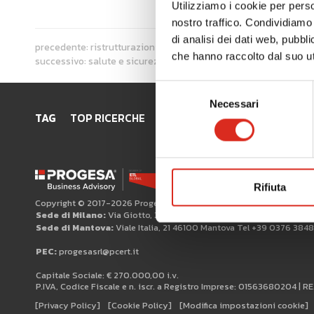
Utilizziamo i cookie per perso
nostro traffico. Condividiamo 
di analisi dei dati web, pubbl
precedente:
ristrutturazioni finanziarie e industriali
che hanno raccolto dal suo uti
successivo:
salute e sicurezza
Selezione
Necessari
del
TAG
TOP RICERCHE
SITEMAP
AREA RISERVATA
consenso
Rifiuta
Copyright © 2017-2026 Progesa Spa
Sede di Milano:
Via Giotto, 3 20145 Milano
Sede di Mantova:
Viale Italia, 21 46100 Mantova Tel +39 0376 384
PEC:
progesasrl@pcert.it
Capitale Sociale: € 270.000,00 i.v.
P.IVA, Codice Fiscale e n. iscr. a Registro Imprese: 01563680204 | R
[Privacy Policy]
[Cookie Policy]
[Modifica impostazioni cookie]