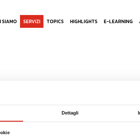
I SIAMO
SERVIZI
TOPICS
HIGHLIGHTS
E-LEARNING
BANDI: SABATINI
Dettagli
e la Nuova Sabatini per gli
Sabatini Industria 4.0 - Incent
nvestimenti aziendali
investimenti in tecnologie d
ookie