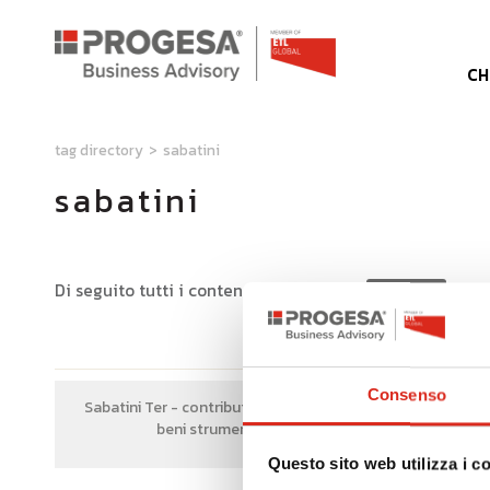
CH
tag directory
>
sabatini
sabatini
Di seguito tutti i contenuti taggati con:
sabatini
Consenso
Sabatini Ter - contributi per acquisto
Ripart
beni strumentali
i
Questo sito web utilizza i c