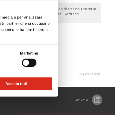
rso di
La Lean Production sbarca nel Distretto
di Castel Goffredo
l media e per analizzare il
nostri partner che si occupano
azioni che ha fornito loro o
Marketing
tag directory
Accetta tutti
condividi