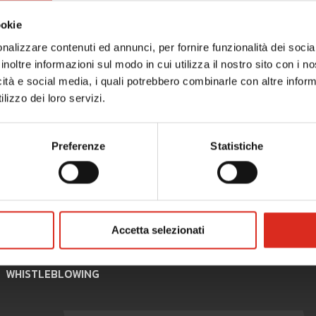
i di analisi dati e business
Value Stream Mapping - co
ookie
gence - corso di formazione
formazione
nalizzare contenuti ed annunci, per fornire funzionalità dei socia
inoltre informazioni sul modo in cui utilizza il nostro sito con i 
icità e social media, i quali potrebbero combinarle con altre inform
lizzo dei loro servizi.
Preferenze
Statistiche
Accetta selezionati
WHISTLEBLOWING