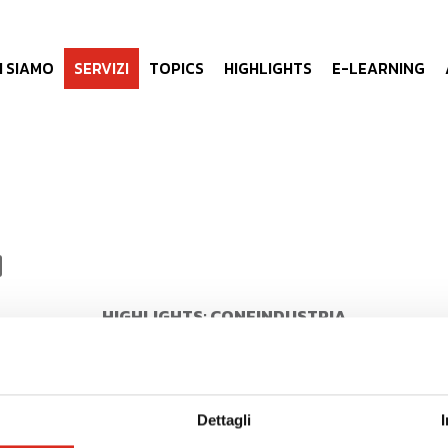
I SIAMO
SERVIZI
TOPICS
HIGHLIGHTS
E-LEARNING
HIGHLIGHTS: CONFINDUSTRIA
di formazione "Budgeting e
Workshop: Pillole di Le
Business Plan"
Dettagli