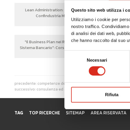
Lean Administration: corso presso
Sistem
Questo sito web utilizza i c
Confindustria Mantova
intelli
Utilizziamo i cookie per perso
nostro traffico. Condividiamo 
di analisi dei dati web, pubbl
che hanno raccolto dal suo uti
"Il Business Plan nei Rapporti con il
Sistema Bancario": Corso di formazione
Selezione
Necessari
del
consenso
precedente:
competenze dei collaboratori
successivo:
consulenza ed assistenza per finanza agevolata
Rifiuta
TAG
TOP RICERCHE
SITEMAP
AREA RISERVATA