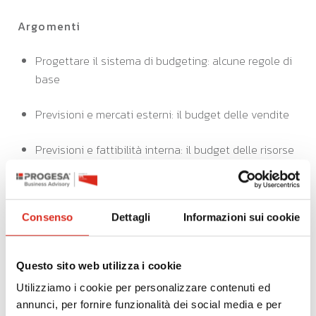
Argomenti
Progettare il sistema di budgeting: alcune regole di
base
Previsioni e mercati esterni: il budget delle vendite
Previsioni e fattibilità interna: il budget delle risorse
La messa a punto delle previsioni aziendali
Consenso
Dettagli
Informazioni sui cookie
La revisione del budget e i forecast
Le implicazioni organizzative associate ad un
Questo sito web utilizza i cookie
corretto utilizzo del budget
Utilizziamo i cookie per personalizzare contenuti ed
annunci, per fornire funzionalità dei social media e per