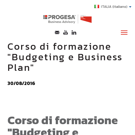
ITALIA
(italiano)
Corso di formazione
"Budgeting e Business
CHI SIAMO
Plan"
SERVIZI
TOPICS
30/08/2016
HIGHLIGHTS
E-LEARNING
AGEVOLAZIONI
Corso di formazione
SUCCESS STORY
"Budgeting e
CONTATTI