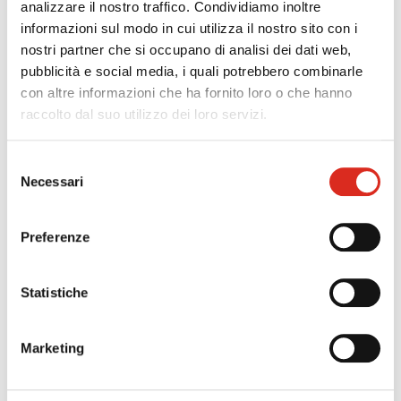
analizzare il nostro traffico. Condividiamo inoltre
informazioni sul modo in cui utilizza il nostro sito con i
nostri partner che si occupano di analisi dei dati web,
Seconda parte, "Dal
pubblicità e social media, i quali potrebbero combinarle
con altre informazioni che ha fornito loro o che hanno
budget al business
raccolto dal suo utilizzo dei loro servizi.
plan"
Selezione
Necessari
del
A chi è rivolto:
CFO, controller e responsabili
consenso
amministrativi.
Preferenze
Durata:
4 ore
Statistiche
Quando:
28 Settembre 2016, dalle 14.30 alle 18.30
Argomenti:
Marketing
L’importanza del business plan: pianificazione e