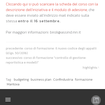
Cliccando qui si può scaricare la scheda del corso con la
descrizione dell'iniziativa e il modulo di adesione
, che
deve essere inviato all'indirizzo mail indicato sulla
stessa
entro il 16 settembre.
Per maggiori informazioni: biroli@assind.mn.it
precedente:
corso di formazione: il nuovo codice degli appalti
(d.lgs. 50/2016)
successivo:
corso di formazione "controllo di gestione:
reportistica e modelli"
highlights
Tag:
budgeting
business plan
Confindustria
formazione
Mantova