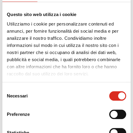
trasferimento sicuro dei dati attraverso il data
center e la piattaforma cloud.
Questo sito web utilizza i cookie
Contattaci per scoprire di più
Utilizziamo i cookie per personalizzare contenuti ed
annunci, per fornire funzionalità dei social media e per
analizzare il nostro traffico. Condividiamo inoltre
informazioni sul modo in cui utilizza il nostro sito con i
precedente:
valutazione food defence e food fraud, mediante
nostri partner che si occupano di analisi dei dati web,
un idoneo risk assessment
pubblicità e social media, i quali potrebbero combinarle
successivo:
green new deal: 750 mln dal mise, a novembre le
con altre informazioni che ha fornito loro o che hanno
domande
raccolto dal suo utilizzo dei loro servizi.
highlights
Selezione
Necessari
del
consenso
Preferenze
Statistiche