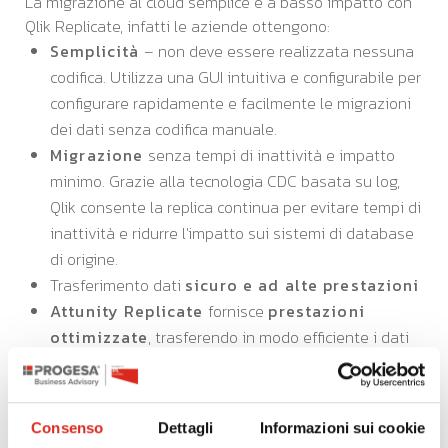
La migrazione al cloud semplice e a basso impatto con
Qlik Replicate, infatti le aziende ottengono:
Semplicità
– non deve essere realizzata nessuna
codifica. Utilizza una GUI intuitiva e configurabile per
configurare rapidamente e facilmente le migrazioni
dei dati senza codifica manuale.
Migrazione
senza tempi di inattività e impatto
minimo. Grazie alla tecnologia CDC basata su log,
Qlik consente la replica continua per evitare tempi di
inattività e ridurre l'impatto sui sistemi di database
di origine.
Trasferimento dati
sicuro e ad alte prestazioni
Attunity Replicate
fornisce
prestazioni
ottimizzate
, trasferendo in modo efficiente i dati
sulla rete WAN (Wide Area Network) alla tua
piattaforma cloud pubblica preferita, sfruttando la
tecnologia di trasferimento dati ottimizzata di Qlik, e
Consenso
Dettagli
Informazioni sui cookie
sicurezza
, garantendo l'integrità dei dati e il