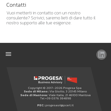
Contatti
Vuoi metterti in contatto con un nostro
consulente? Scrivici, saremo lieti di dare tutto il
nostro supporto alle tue esigenze.
TAG
TOP RICERCHE
SITEMAP
Copyright © 2017-2026 Progesa Spa
AREA RISERVATA
Sede di Milano:
Via Giotto, 3 20145 Milano
Sede di Mantova:
Viale Italia, 21 46100 Mantova
WHISTLEBLOWING
Tel +39 0376 384898
PEC:
progesasrl@pcert.it