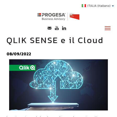
ITALIA
(italiano)
QLIK SENSE e il Cloud
CHI SIAMO
08/09/2022
SERVIZI
TOPICS
HIGHLIGHTS
E-LEARNING
AGEVOLAZIONI
SUCCESS STORY
CONTATTI