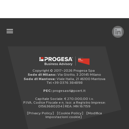
TAG
TOP RICERCHE
SITEMAP
Copyright © 2017-2026 Progesa Spa
AREA RISERVATA
Sede di Milano:
Via Giotto, 3 20145 Milano
Sede di Mantova:
Viale Italia, 21 46100 Mantova
WHISTLEBLOWING
Tel +39 0376 384898
PEC:
progesasrl@pcert.it
Capitale Sociale: € 270.000,00 i.v.
P.IVA, Codice Fiscale e n. iscr. a Registro Imprese:
01563680204 | REA: MN 167159
[Privacy Policy]
[Cookie Policy]
[Modifica
impostazioni cookie]