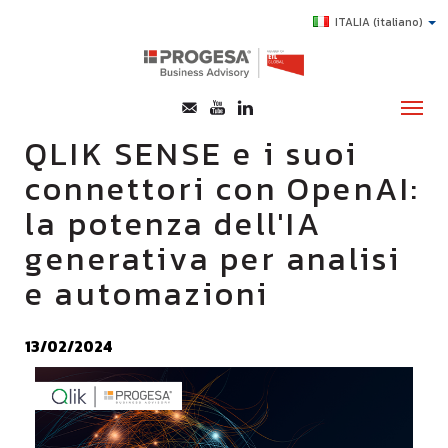
ITALIA
(italiano)
QLIK SENSE e i suoi
connettori con OpenAI:
CHI SIAMO
la potenza dell'IA
SERVIZI
generativa per analisi
TOPICS
e automazioni
HIGHLIGHTS
E-LEARNING
13/02/2024
AGEVOLAZIONI
SUCCESS STORY
CONTATTI