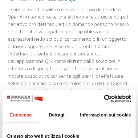
Il connettore di analisi costruisce e invia domande a
OpenAI in tempo reale, che elabora e restituisce output
narrativo e/o dati tabulari. Le domande possono essere
definite dallo sviluppatore dell'app utilizzando
espressioni nello script di caricamento o in un oggetto
di lavoro oppure immesse da un utente tramite
l'interfaccia utente e possono includere dati
dall'applicazione Qlik come definiti dalle selezioni. A
differenza di query batch grandi e costose, il nostro
motore associativo consente agli utenti di effettuare
selezioni e inviare piccoli sottoinsiemi di dati a OpenAI
in tempo reale, offrendo le informazioni e le risposte più
aggiornate e contestualmente pertinenti e riducendo al
minimo i costi. E le organizzazioni possono utilizzare
questa stessa potenza direttamente nei processi
Consenso
Dettagli
Informazioni sui cookie
aziendali e nei flussi di lavoro di automazione con i
nostri nuovi blocchi OpenAI Connector in Qlik
Application Automation. Il nuovo Qlik Application
Questo sito web utilizza i cookie