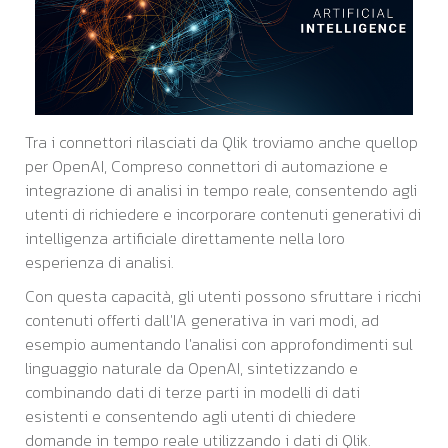
Tra i connettori rilasciati da Qlik troviamo anche quellop
per OpenAI, Compreso connettori di automazione e
integrazione di analisi in tempo reale, consentendo agli
utenti di richiedere e incorporare contenuti generativi di
intelligenza artificiale direttamente nella loro
esperienza di analisi.
Con questa capacità, gli utenti possono sfruttare i ricchi
contenuti offerti dall'IA generativa in vari modi, ad
esempio aumentando l'analisi con approfondimenti sul
linguaggio naturale da OpenAI, sintetizzando e
combinando dati di terze parti in modelli di dati
esistenti e consentendo agli utenti di chiedere
domande in tempo reale utilizzando i dati di Qlik.