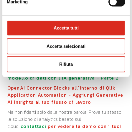
Marketing
suggerire nuove funzionalità del prodotto, non esitare a
visitare il nostro nuovo
portale di ideazione
.
Guarda questi altri video di accompagnamento per
Accetta tutti
acquisire familiarità con il funzionamento dei connettori
OpenAI Analytics con Qlik Cloud Analytics:
OpenAI Analytics Connector - Incorpora
Accetta selezionati
informazioni dettagliate sull'IA generativa -
Espressione del grafico - Parte 1
Rifiuta
OpenAI Analytics Connector - Aumenta il tuo
modello di dati con l'IA generativa - Parte 2
OpenAI Connector Blocks all'interno di Qlik
Application Automation - Aggiungi Generative
AI Insights al tuo flusso di lavoro
Ma non fidarti solo della nostra parola. Prova tu stesso
la soluzione di analytics basate sul
cloud,
contattaci
per vedere la demo con i tuoi