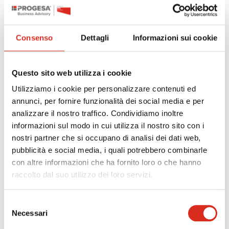
Consenso
Dettagli
Informazioni sui cookie
Con
decreto direttoriale 31 marzo 2025
è stato
Questo sito web utilizza i cookie
posticipato il termine finale per la presentazione delle
domande di agevolazione alle ore 12.00 del
17 giugno
Utilizziamo i cookie per personalizzare contenuti ed
2025.
annunci, per fornire funzionalità dei social media e per
analizzare il nostro traffico. Condividiamo inoltre
Approfondisci i dettagli del bando
informazioni sul modo in cui utilizza il nostro sito con i
nostri partner che si occupano di analisi dei dati web,
pubblicità e social media, i quali potrebbero combinarle
precedente:
mimit - contributi per la filiera del legno
con altre informazioni che ha fornito loro o che hanno
successivo:
microsoft power bi: vantaggi, limiti e confronto con
raccolto dal suo utilizzo dei loro servizi.
qlik sense
highlights
Selezione
Necessari
del
consenso