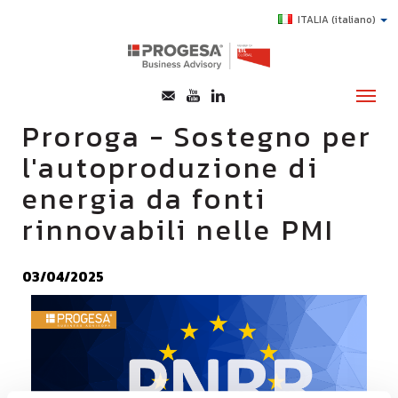
ITALIA
(italiano)
Proroga - Sostegno per
l'autoproduzione di
CHI SIAMO
energia da fonti
SERVIZI
rinnovabili nelle PMI
TOPICS
HIGHLIGHTS
03/04/2025
E-LEARNING
AGEVOLAZIONI
SUCCESS STORY
CONTATTI