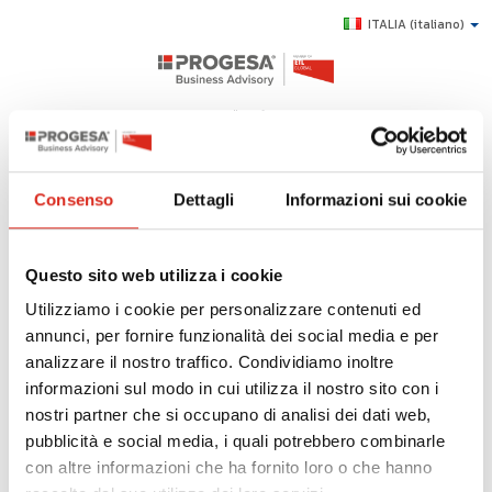
ITALIA
(italiano)
Value Stream Mapping
Consenso
Dettagli
Informazioni sui cookie
CHI SIAMO
SERVIZI
Di seguito tutti i contenuti taggati con:
Questo sito web utilizza i cookie
Value Stream Mapping
TOPICS
Utilizziamo i cookie per personalizzare contenuti ed
HIGHLIGHTS
HIGHLIGHTS: VALUE STREAM MAPPING
annunci, per fornire funzionalità dei social media e per
analizzare il nostro traffico. Condividiamo inoltre
E-LEARNING
informazioni sul modo in cui utilizza il nostro sito con i
Value Stream Mapping - corso di formazione
AGEVOLAZIONI
nostri partner che si occupano di analisi dei dati web,
pubblicità e social media, i quali potrebbero combinarle
SUCCESS STORY
con altre informazioni che ha fornito loro o che hanno
CONTATTI