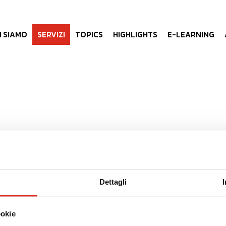
I SIAMO
SERVIZI
TOPICS
HIGHLIGHTS
E-LEARNING
BANDI: INDUSTRIA 4.0
Dettagli
ia 4.0- Iperammortamento al
250%
ookie