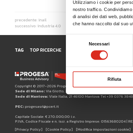
Utilizziamo i cookie per perso
nostro traffico. Condividiamo 
di analisi dei dati web, pubbl
precedente:
inail
che hanno raccolto dal suo uti
successivo:
industria 4.0
Selezione
Necessari
del
TAG
TOP RICERCHE
SITEMAP
AREA RISERVATA
consenso
Rifiuta
Copyright © 2017-2026 Progesa Spa
Sede di Milano:
Via Giotto, 3 20145 Milano
Sede di Mantova:
Viale Italia, 21 46100 Mantova Tel +39 0376 384
PEC:
progesasrl@pcert.it
Capitale Sociale: € 270.000,00 i.v.
P.IVA, Codice Fiscale e n. iscr. a Registro Imprese: 01563680204 | R
[Privacy Policy]
[Cookie Policy]
[Modifica impostazioni cookie]