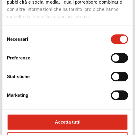
pubblicità e social media, i quali potrebbero combinarle
Financial Advisory
con altre informazioni che ha fornito loro o che hanno
raccolto dal suo utilizzo dei loro servizi.
Selezione
SOSTENIBILITÀ, INNOVAZIONE E COMPLIANCE:
Necessari
del
DEFINIZIONE DEL BUDGETING
consenso
Preferenze
Processi e Organizzazione
Statistiche
Sistemi di Gestione e Compliance
Marketing
Accetta tutti
PIANIFICAZIONE E CONTROLLO: DEFINIZIONE
DEL BUDGETING