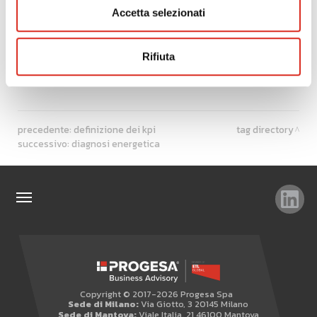
Accetta selezionati
Sistemi informativi
Rifiuta
precedente:
definizione dei kpi
tag directory
successivo:
diagnosi energetica
TAG
TOP RICERCHE
SITEMAP
Copyright © 2017-2026 Progesa Spa
AREA RISERVATA
Sede di Milano:
Via Giotto, 3 20145 Milano
Sede di Mantova:
Viale Italia, 21 46100 Mantova