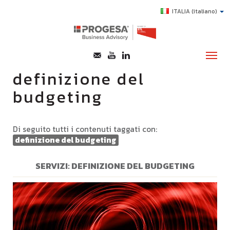
ITALIA
(italiano)
definizione del
budgeting
CHI SIAMO
SERVIZI
Di seguito tutti i contenuti taggati con:
TOPICS
definizione del budgeting
HIGHLIGHTS
SERVIZI: DEFINIZIONE DEL BUDGETING
E-LEARNING
AGEVOLAZIONI
SUCCESS STORY
CONTATTI