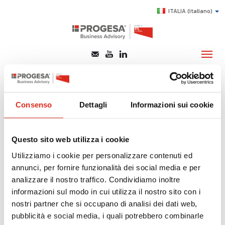
ITALIA
(italiano)
analizzarne con
metodo procedure
CHI SIAMO
Consenso
Dettagli
Informazioni sui cookie
SERVIZI
Di seguito tutti i contenuti taggati con:
TOPICS
analizzarne con metodo procedure
Questo sito web utilizza i cookie
HIGHLIGHTS
Utilizziamo i cookie per personalizzare contenuti ed
SOSTENIBILITÀ, INNOVAZIONE E COMPLIANCE:
annunci, per fornire funzionalità dei social media e per
E-LEARNING
ANALIZZARNE CON METODO PROCEDURE
analizzare il nostro traffico. Condividiamo inoltre
AGEVOLAZIONI
informazioni sul modo in cui utilizza il nostro sito con i
Processi e Organizzazione
SUCCESS STORY
nostri partner che si occupano di analisi dei dati web,
pubblicità e social media, i quali potrebbero combinarle
CONTATTI