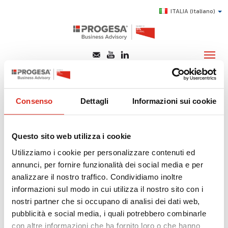
ITALIA
(italiano)
analizzarne con
metodo mansionario
CHI SIAMO
Consenso
Dettagli
Informazioni sui cookie
SERVIZI
Di seguito tutti i contenuti taggati con:
TOPICS
Questo sito web utilizza i cookie
analizzarne con metodo mansionario
HIGHLIGHTS
Utilizziamo i cookie per personalizzare contenuti ed
SOSTENIBILITÀ, INNOVAZIONE E COMPLIANCE:
annunci, per fornire funzionalità dei social media e per
E-LEARNING
ANALIZZARNE CON METODO MANSIONARIO
analizzare il nostro traffico. Condividiamo inoltre
AGEVOLAZIONI
informazioni sul modo in cui utilizza il nostro sito con i
nostri partner che si occupano di analisi dei dati web,
Processi e Organizzazione
SUCCESS STORY
pubblicità e social media, i quali potrebbero combinarle
CONTATTI
con altre informazioni che ha fornito loro o che hanno