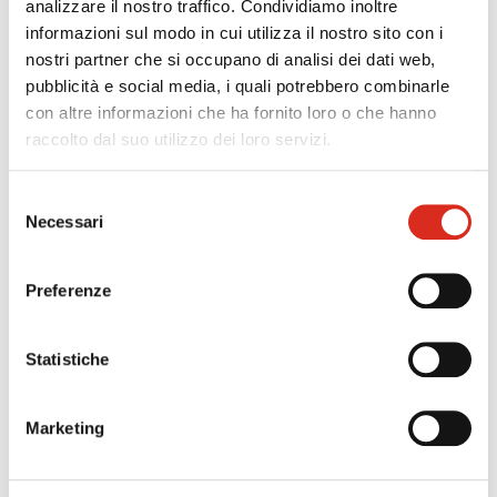
analizzare il nostro traffico. Condividiamo inoltre
highlights
informazioni sul modo in cui utilizza il nostro sito con i
nostri partner che si occupano di analisi dei dati web,
pubblicità e social media, i quali potrebbero combinarle
con altre informazioni che ha fornito loro o che hanno
raccolto dal suo utilizzo dei loro servizi.
Selezione
Necessari
del
consenso
Preferenze
News Qlik®
Statistiche
®
Scopri tutte le news relative al topic Qlik
Marketing