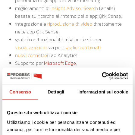
panorama degli applicativi del mercato);
miglioramenti di
Insight Advisor Search
l'analisi
basata su ricerche all'interno delle app Qlik Sense;
integrazione e
riproduzione di video
direttamente
nelle app Qlik Sense;
grafici con funzionalità migliorate sia per
visualizzazioni
sia per i
grafici combinati
;
nuovi connettori
ad Analytics;
Supporto per
Microsoft Edge
;
gestione delle app:
self-service
app on-demand
Consenso
Dettagli
Informazioni sui cookie
Vuoi entrare a far parte del mondo QLIK?
Contattaci
per
scoprire che QLIK è tutto ciò che ti serve!
Questo sito web utilizza i cookie
Utilizziamo i cookie per personalizzare contenuti ed
precedente:
business plan e budget: similitudini
annunci, per fornire funzionalità dei social media e per
successivo:
contributi simest al 15% per imprese esportatrici