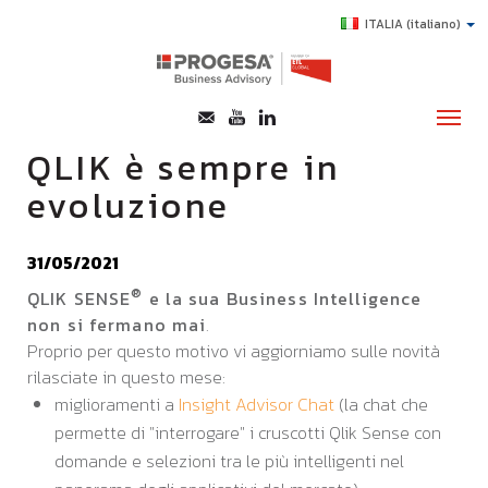
ITALIA
(italiano)
QLIK è sempre in
evoluzione
CHI SIAMO
SERVIZI
31/05/2021
TOPICS
®
QLIK SENSE
e la sua Business Intelligence
non si fermano mai
.
HIGHLIGHTS
Proprio per questo motivo vi aggiorniamo sulle novità
E-LEARNING
rilasciate in questo mese:
miglioramenti a
Insight Advisor Chat
(la chat che
AGEVOLAZIONI
permette di "interrogare" i cruscotti Qlik Sense con
SUCCESS STORY
domande e selezioni tra le più intelligenti nel
CONTATTI