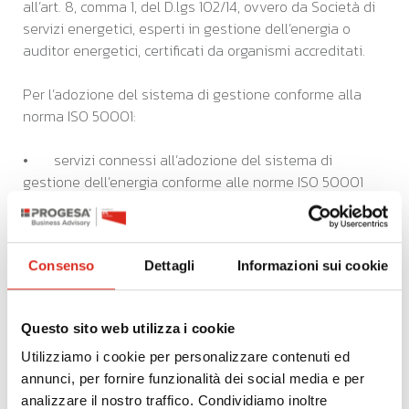
all’art. 8, comma 1, del D.lgs 102/14, ovvero da Società di
servizi energetici, esperti in gestione dell’energia o
auditor energetici, certificati da organismi accreditati.
Per l’adozione del sistema di gestione conforme alla
norma ISO 50001:
• servizi connessi all’adozione del sistema di
gestione dell’energia conforme alle norme ISO 50001
relativo al sito produttivo oggetto di domanda di
contributo.
Consenso
Dettagli
Informazioni sui cookie
• rilascio della certificazione di conformità alle norme
ISO 50001 del sistema di gestione dell’energia del sito
produttivo oggetto di domanda di contributo.
Questo sito web utilizza i cookie
Utilizziamo i cookie per personalizzare contenuti ed
annunci, per fornire funzionalità dei social media e per
La spesa massima ammissibile a contributo è pari a
analizzare il nostro traffico. Condividiamo inoltre