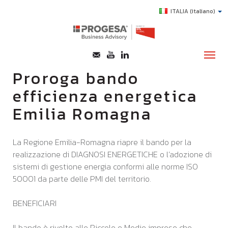
ITALIA
(italiano)
Proroga bando
efficienza energetica
CHI SIAMO
Emilia Romagna
SERVIZI
TOPICS
La Regione Emilia-Romagna riapre il bando per la
realizzazione di DIAGNOSI ENERGETICHE o l’adozione di
HIGHLIGHTS
sistemi di gestione energia conformi alle norme ISO
E-LEARNING
50001 da parte delle PMI del territorio.
AGEVOLAZIONI
BENEFICIARI
SUCCESS STORY
CONTATTI
Il bando è rivolto alle Piccole e Medie imprese che