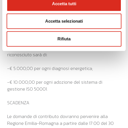
Accetta tutti
-€ 10.000,00 al netto dell’iva per ciascuna diagnosi
energetica;
Accetta selezionati
-€ 20.000,00 al netto dell’iva per la 50001 per
ciascuna adozione del sistema di gestione ISO 50001.
Rifiuta
Pertanto, il contributo massimo che potrà essere
riconosciuto sarà di:
-€ 5.000,00 per ogni diagnosi energetica;
-€ 10.000,00 per ogni adozione del sistema di
gestione ISO 50001.
SCADENZA
Le domande di contributo dovranno pervenire alla
Regione Emilia-Romagna a partire dalle 17:00 del 30