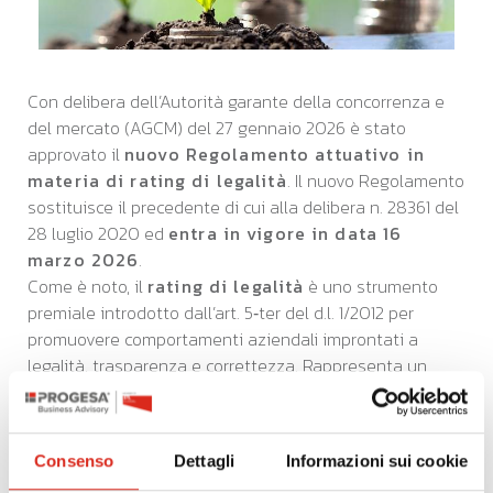
Con delibera dell’Autorità garante della concorrenza e
del mercato (AGCM) del 27 gennaio 2026 è stato
approvato il
nuovo Regolamento attuativo in
materia di rating di legalità
. Il nuovo Regolamento
sostituisce il precedente di cui alla delibera n. 28361 del
28 luglio 2020 ed
entra in vigore in data 16
marzo 2026
.
Come è noto, il
rating di legalità
è uno strumento
premiale introdotto dall’art. 5‑ter del d.l. 1/2012 per
promuovere comportamenti aziendali improntati a
legalità, trasparenza e correttezza. Rappresenta un
indicatore riconosciuto a livello istituzionale che
valorizza le imprese che adottano principi etici,
rafforzando i presidi di legalità nel sistema economico.
Consenso
Dettagli
Informazioni sui cookie