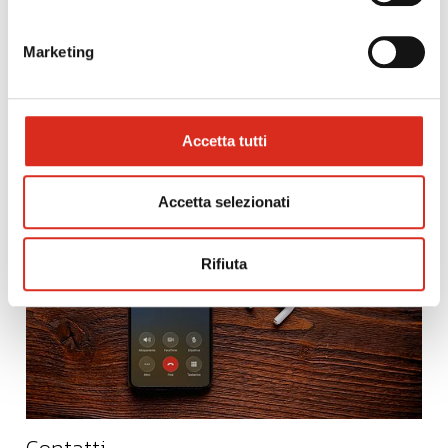
Marketing
precedente:
la mente che genera performance
successivo:
disposizioni applicative per l’attribuzione del
credito d’imposta per gli investimenti nella zes unica
highlights
Accetta tutti
Accetta selezionati
Rifiuta