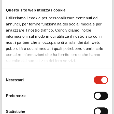
I principali elementi di novità sono:
La
durata del rating
viene estesa a
3 anni
e
Questo sito web utilizza i cookie
viene introdotta una
premialità aggiuntiva
per
Utilizziamo i cookie per personalizzare contenuti ed
chi rinnova il rating per almeno tre volte
annunci, per fornire funzionalità dei social media e per
consecutive;
analizzare il nostro traffico. Condividiamo inoltre
Vengono
ampliati i motivi ostativi
(penali,
informazioni sul modo in cui utilizza il nostro sito con i
giudiziari, prefettizi, concorrenziali e consumeristici),
nostri partner che si occupano di analisi dei dati web,
con nuove cause di esclusione e nuove tempistiche
pubblicità e social media, i quali potrebbero combinarle
di “riabilitazione”;
con altre informazioni che ha fornito loro o che hanno
Le imprese devono comunicare
entro 30 giorni
raccolto dal suo utilizzo dei loro servizi.
ogni evento che incida sui requisiti: la mancata
comunicazione comporta diniego, revoca o riduzione
Selezione
del punteggio;
Necessari
del
È vietato l’uso improprio del logo dell’Autorità o del
consenso
provvedimento di rilascio, pena sospensione del
Preferenze
rating;
L’attestato sarà disponibile anche
in lingua
Statistiche
inglese
per facilitarne l’utilizzo sui mercati esteri.