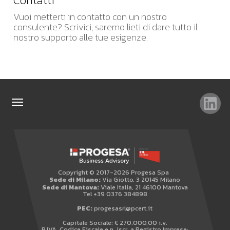
Contatti
Vuoi metterti in contatto con un nostro
consulente? Scrivici, saremo lieti di dare tutto il
nostro supporto alle tue esigenze.
TAG
TOP RICERCHE
SITEMAP
Copyright © 2017-2026 Progesa Spa
AREA RISERVATA
Sede di Milano:
Via Giotto, 3 20145 Milano
Sede di Mantova:
Viale Italia, 21 46100 Mantova
WHISTLEBLOWING
Tel +39 0376 384898
PEC:
progesasrl@pcert.it
Capitale Sociale: € 270.000,00 i.v.
P.IVA, Codice Fiscale e n. iscr. a Registro Imprese: