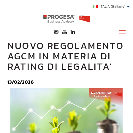
ITALIA
(italiano)
NUOVO REGOLAMENTO
AGCM IN MATERIA DI
CHI SIAMO
RATING DI LEGALITA’
SERVIZI
TOPICS
13/02/2026
HIGHLIGHTS
E-LEARNING
AGEVOLAZIONI
SUCCESS STORY
CONTATTI