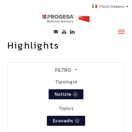
ITALIA
(italiano)
Highlights
CHI SIAMO
SERVIZI
FILTRO
TOPICS
Tipologia
HIGHLIGHTS
notizie
×
E-LEARNING
Topics
AGEVOLAZIONI
SUCCESS STORY
ecovadis
×
CONTATTI