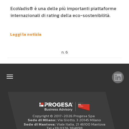
EcoVadis® è una delle più importanti piattaforme
internazionali di rating della eco-sostenibilità.
Leggi la notizia
n. 6
TAG
TOP RICERCHE
SITEMAP
Copyright © 2017-2026 Progesa Spa
AREA RISERVATA
Sede di Milano:
Via Giotto, 3 20145 Milano
Sede di Mantova:
Viale Italia, 21 46100 Mantova
WHISTLEBLOWING
Tel +39 0376 384898