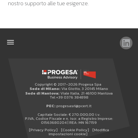
nostro supporto alle tue esigenze.
TAG
TOP RICERCHE
SITEMAP
Copyright © 2017-2026 Progesa Spa
AREA RISERVATA
Sede di Milano:
Via Giotto, 3 20145 Milano
Sede di Mantova:
Viale Italia, 21 46100 Mantova
WHISTLEBLOWING
Tel +39 0376 384898
PEC:
progesasrl@pcert.it
Capitale Sociale: € 270.000,00 i.v.
P.IVA, Codice Fiscale e n. iscr. a Registro Imprese:
01563680204 | REA: MN 167159
[Privacy Policy]
[Cookie Policy]
[Modifica
impostazioni cookie]