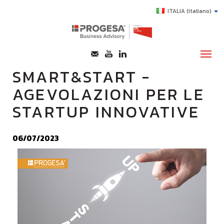
ITALIA
(italiano)
SMART&START -
AGEVOLAZIONI PER LE
CHI SIAMO
STARTUP INNOVATIVE
SERVIZI
TOPICS
06/07/2023
HIGHLIGHTS
E-LEARNING
AGEVOLAZIONI
SUCCESS STORY
CONTATTI