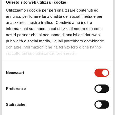
Questo sito web utilizza i cookie
Progetti ammissibili di importo minimo di 100.000 euro
e massimo 1,5 milioni di euro, per beni di investimento
Utilizziamo i cookie per personalizzare contenuti ed
e/o per costi di gestione.
annunci, per fornire funzionalità dei social media e per
Le spese devono essere sostenute dopo la
analizzare il nostro traffico. Condividiamo inoltre
presentazione della domanda ed entro i 2 anni
informazioni sul modo in cui utilizza il nostro sito con i
successivi alla stipula del contratto di finanziamento.
nostri partner che si occupano di analisi dei dati web,
Nei limiti del 20% delle spese ammissibili possono
pubblicità e social media, i quali potrebbero combinarle
essere coperte le esigenze di capitale circolante
con altre informazioni che ha fornito loro o che hanno
connesse al sostenimento di spese per materie prime,
raccolto dal suo utilizzo dei loro servizi.
servizi necessari allo svolgimento delle attività
dell’impresa e godimento di beni di terzi.
Selezione
Necessari
del
consenso
AGEVOLAZIONE
Preferenze
mutuo a
tasso zero con durata 10 anni e 12
mesi di preammortamento senza garanzie
Statistiche
nel caso in cui la startup abbia una compagine
costituita da giovani e/ o donne o abbia tra i soci un