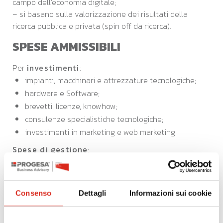
campo dell’economia digitale;
– si basano sulla valorizzazione dei risultati della
ricerca pubblica e privata (spin off da ricerca).
SPESE AMMISSIBILI
Per
investimenti
:
impianti, macchinari e attrezzature tecnologiche;
hardware e Software;
brevetti, licenze, knowhow;
consulenze specialistiche tecnologiche;
investimenti in marketing e web marketing
Spese di gestione
:
personale dipendente e collaboratori;
licenze e diritti per titoli di proprietà industriale;
servizi di accelerazione;
Consenso
Dettagli
Informazioni sui cookie
canoni di leasing;
interessi su finanziamenti esterni.