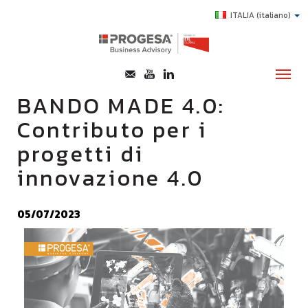
ITALIA
(italiano)
BANDO MADE 4.0:
Contributo per i
CHI SIAMO
progetti di
SERVIZI
innovazione 4.0
TOPICS
HIGHLIGHTS
05/07/2023
E-LEARNING
AGEVOLAZIONI
SUCCESS STORY
CONTATTI