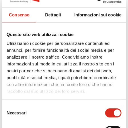
sono utilizzati per il progetto. Se gli strumenti e le
attrezzature non sono utilizzati per tutto il loro ciclo di
Consenso
Dettagli
Informazioni sui cookie
vita per il progetto, sono considerati ammissibili
unicamente i costi di ammortamento corrispondenti alla
durata del progetto, calcolati secondo principi contabili
Questo sito web utilizza i cookie
generalmente accettati;
c) spese per la ricerca contrattuale, le
Utilizziamo i cookie per personalizzare contenuti ed
conoscenze e i brevetti acquisiti od ottenuti
annunci, per fornire funzionalità dei social media e per
in licenza da fonti esterne alle normali
analizzare il nostro traffico. Condividiamo inoltre
condizioni di mercato;
informazioni sul modo in cui utilizza il nostro sito con i
d) spese relative ai servizi di consulenza e
nostri partner che si occupano di analisi dei dati web,
servizi equivalenti utilizzati esclusivamente ai
pubblicità e social media, i quali potrebbero combinarle
fini del progetto presentato dall’impresa.
con altre informazioni che ha fornito loro o che hanno
raccolto dal suo utilizzo dei loro servizi.
Le spese di cui lett. a) e b), ai fini dell’ottenimento del
contributo a fondo perduto, non possono eccedere il
Selezione
30% delle spese del valore complessivo della proposta
Necessari
del
progettuale.
consenso
Le spese di cui lett. c) e d), ai fini