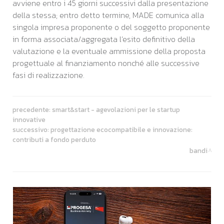
avviene entro i 45 giorni successivi dalla presentazione
della stessa; entro detto termine, MADE comunica alla
singola impresa proponente o del soggetto proponente
in forma associata/aggregata l’esito definitivo della
valutazione e la eventuale ammissione della proposta
progettuale al finanziamento nonché alle successive
fasi di realizzazione.
precedente:
smart&start - agevolazioni per le startup
innovative
successivo:
progettazione ecocompatibile e innovazione:
contributi a fondo perduto
bandi