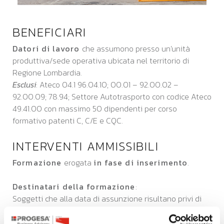
BENEFICIARI
Datori di lavoro
che assumono presso un’unità
produttiva/sede operativa ubicata nel territorio di
Regione Lombardia.
Esclusi
: Ateco 04.1 96.04.10; 00.01 – 92.00.02 –
92.00.09; 78.94; Settore Autotrasporto con codice Ateco
49.41.00 con massimo 50 dipendenti per corso
formativo patenti C, C/E e CQC.
INTERVENTI AMMISSIBILI
Formazione
erogata
in fase di inserimento
.
Destinatari della formazione
:
Soggetti che alla data di assunzione risultano privi di
impiego (di tipo subordinato o parasubordinato) da
almeno 30 giorni.