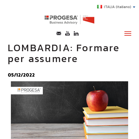
ITALIA
(italiano)
LOMBARDIA: Formare
per assumere
CHI SIAMO
SERVIZI
05/12/2022
TOPICS
HIGHLIGHTS
E-LEARNING
AGEVOLAZIONI
SUCCESS STORY
CONTATTI