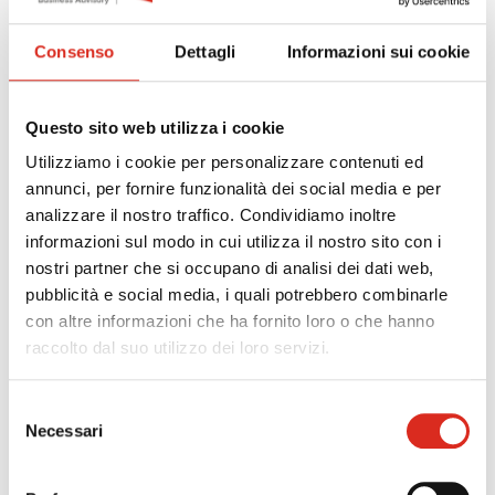
Sono esclusi coloro che sono fruitori di misure regionali
già comprensive delle medesime agevolazioni o
Consenso
Dettagli
Informazioni sui cookie
tipologie di servizi.
Sono ammessi al finanziamento i contratti di lavoro
sottoscritti a partire dal 1° dicembre 2022:
Questo sito web utilizza i cookie
contratti di lavoro subordinato
a tempo
Utilizziamo i cookie per personalizzare contenuti ed
indeterminato, a tempo determinato di almeno 12 mesi
annunci, per fornire funzionalità dei social media e per
(non sono ammesse proroghe o trasformazioni);
analizzare il nostro traffico. Condividiamo inoltre
contratti di apprendistato
.
informazioni sul modo in cui utilizza il nostro sito con i
nostri partner che si occupano di analisi dei dati web,
I contratti sottoscritti potranno essere a tempo pieno o
pubblicità e social media, i quali potrebbero combinarle
a tempo parziale di almeno 20 ore settimanali medie.
con altre informazioni che ha fornito loro o che hanno
raccolto dal suo utilizzo dei loro servizi.
AGEVOLAZIONE
Sono previsti due tipi di intervento:
Selezione
INCENTIVO OCCUPAZIONALE
Necessari
del
contratti a tempo indeterminato e a tempo
consenso
determinato: uomini fino a 54 anni: € 4.000; donne fino