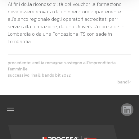
Ai fini della riconoscibilità del voucher, la formazione
deve essere erogata da un operatore appartenente
all’elenco regionale degli operatori accreditati per i
servizi alla formazione, da una Università con sede in
Lombardia o da una Fondazione ITS con sede in
Lombardia.
precedente:
emilia romagna: sostegno all’imprenditoria
femminile
successivo:
inail: bando bit 2022
bandi
TAG
TOP RICERCHE