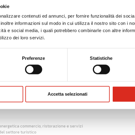
ookie
collaudo finale, messa in esercizio effettiva e rendicontazione s
nalizzare contenuti ed annunci, per fornire funzionalità dei socia
inoltre informazioni sul modo in cui utilizza il nostro sito con i 
icità e social media, i quali potrebbero combinarle con altre inform
buto a fondo perduto
ed è pari al
50% delle spese ammi
lizzo dei loro servizi.
ro per singolo dispositivo in funzione della potenza (Kw) e dell
Preferenze
Statistiche
nvestimento di natura regionale, statale e comunitaria per le me
inimis”.
Accetta selezionati
2/2023
ed
entro le ore 12:00 del 07/03/2023
salvo chius
 energetica commercio, ristorazione e servizi
del settore turistico