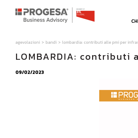
CH
agevolazioni
>
bandi
>
lombardia: contributi alle pmi per infras
LOMBARDIA: contributi al
09/02/2023