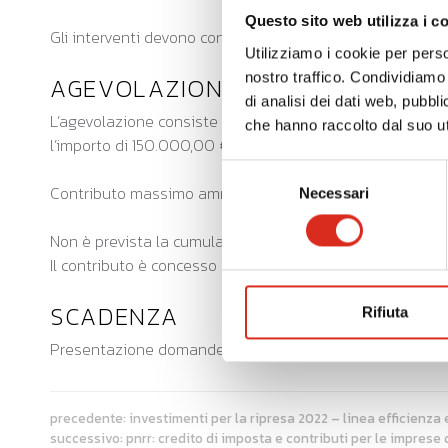
Questo sito web utilizza i c
Gli interventi devono concludersi con esito positivo del 
Utilizziamo i cookie per perso
nostro traffico. Condividiamo 
AGEVOLAZIONE
di analisi dei dati web, pubbl
L’agevolazione consiste nella concessione di un
contri
che hanno raccolto dal suo uti
l’importo di 150.000,00 €.
Selezione
Contributo massimo ammissibile da 1.500 euro a 95.000 eu
Necessari
del
consenso
Non è prevista la cumulabilità con altri contributi per i
Il contributo è concesso in regime di aiuto di Stato “de m
SCADENZA
Rifiuta
Presentazione domande
dalle ore 15:00 del 07/0
precedente:
investimenti per la ripresa 2022 – linea efficienza
successivo:
pnrr: credito di imposta e contributi per le imprese 