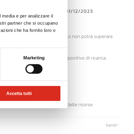
ul portale bandionline
entro il 31/12/2023
.
l media e per analizzare il
nostri partner che si occupano
azioni che ha fornito loro o
ssibili
e comunque il contributo non potrà superare
a modalità di corrente del dispositivo di ricarica.
Marketing
desime opere.
Accetta tutti
ura anticipata per esaurimento delle risorse
bandi