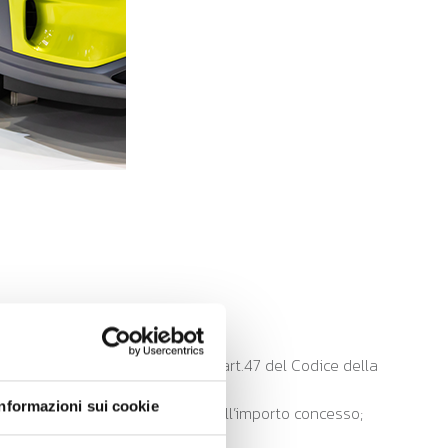
 di categoria M, N, L ai sensi dell’art.47 del Codice della
Informazioni sui cookie
ibuto inteso come quota parte dell’importo concesso;