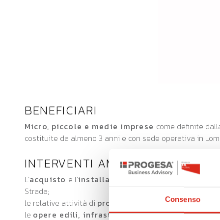
BENEFICIARI
Micro, piccole e medie imprese
come definite dal
costituite da almeno 3 anni e con sede operativa in Lo
INTERVENTI AMMISSIBILI
L’
acquisto
e l’
installazione sul territorio lomba
Strada;
Consenso
le relative attività di
progettazione
, fino ad un massi
le
opere edili, infrastrutturali e di adeguament