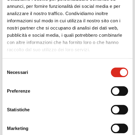
sistemi EMS per gestione energetica di sito ,
annunci, per fornire funzionalità dei social media e per
microgrid e integrazione FER/accumuli (lettera cc)
analizzare il nostro traffico. Condividiamo inoltre
Intelligenza artificiale avanzata (lettera dd): AI
informazioni sul modo in cui utilizza il nostro sito con i
generativa e Large Language Models per
nostri partner che si occupano di analisi dei dati web,
pubblicità e social media, i quali potrebbero combinarle
documentazione e codice; Agentic AI con capacità
con altre informazioni che ha fornito loro o che hanno
decisionale autonoma; piattaforme MLOps per il
raccolto dal suo utilizzo dei loro servizi.
ciclo di vita dei modelli; algoritmi di manutenzione
predittiva; Process Mining;
Selezione
Sostenibilità e transizione ecologica (lettera ee):
Necessari
del
software per Carbon Footprint e LCA; piattaforme
consenso
per il Digital Product Passport (DPP) integrate con
PLM, ERP e MES in vista del regolamento ESPR;
Preferenze
sistemi per economia circolare ed End of Line;
Interoperabilità e gestione dati (lettera ff):
Statistiche
piattaforme per data spaces conformi ai modelli
europei IDS-RAM; software per convergenza IT-OT;
Marketing
inserimento delle piattaforme low-code e no-code