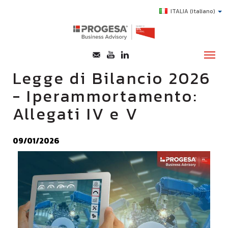
ITALIA
(italiano)
Legge di Bilancio 2026
- Iperammortamento:
CHI SIAMO
Allegati IV e V
SERVIZI
TOPICS
09/01/2026
HIGHLIGHTS
E-LEARNING
AGEVOLAZIONI
SUCCESS STORY
CONTATTI