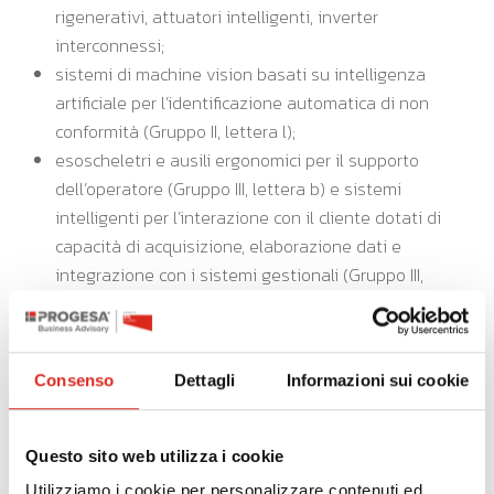
rigenerativi, attuatori intelligenti, inverter
interconnessi;
sistemi di machine vision basati su intelligenza
artificiale per l’identificazione automatica di non
conformità (Gruppo II, lettera l);
esoscheletri e ausili ergonomici per il supporto
dell’operatore (Gruppo III, lettera b) e sistemi
intelligenti per l’interazione con il cliente dotati di
capacità di acquisizione, elaborazione dati e
integrazione con i sistemi gestionali (Gruppo III,
lettera e);
un nuovo Gruppo IV dedicato alle infrastrutture
digitali: calcolo HPC/GPU per AI, edge computing
Consenso
Dettagli
Informazioni sui cookie
industriale, reti 5G private, Wi-Fi 6/7 industriale,
infrastrutture TSN, cybersecurity OT/IT conforme IEC
62443.
Questo sito web utilizza i cookie
Modifiche all’allegato V (beni immateriali):
Utilizziamo i cookie per personalizzare contenuti ed