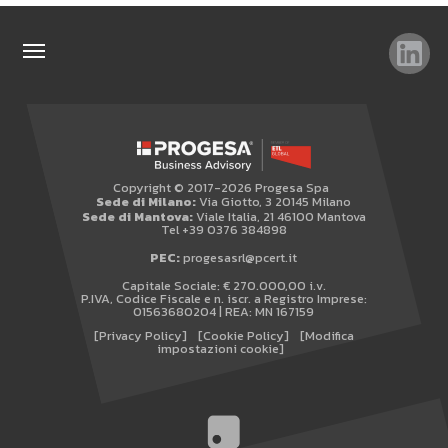
TAG
TOP RICERCHE
SITEMAP
Copyright © 2017-2026 Progesa Spa
AREA RISERVATA
Sede di Milano:
Via Giotto, 3 20145 Milano
Sede di Mantova:
Viale Italia, 21 46100 Mantova
WHISTLEBLOWING
Tel +39 0376 384898
PEC:
progesasrl@pcert.it
Capitale Sociale: € 270.000,00 i.v.
P.IVA, Codice Fiscale e n. iscr. a Registro Imprese:
01563680204 | REA: MN 167159
[Privacy Policy]
[Cookie Policy]
[Modifica
impostazioni cookie]