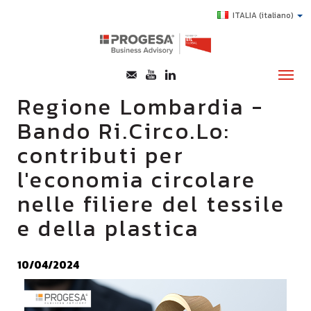
ITALIA
(italiano)
Regione Lombardia -
Bando Ri.Circo.Lo:
CHI SIAMO
contributi per
SERVIZI
l'economia circolare
TOPICS
nelle filiere del tessile
HIGHLIGHTS
e della plastica
E-LEARNING
AGEVOLAZIONI
10/04/2024
SUCCESS STORY
CONTATTI