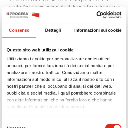
tessile: l’approvvigionamento, il design, la produzione, la
distribuzione, l’utilizzo, la raccolta e il fine vita.
Consenso
Dettagli
Informazioni sui cookie
SPESE AMMISSIBILI
a) acquisto e installazione di
beni strumentali,
Questo sito web utilizza i cookie
macchinari, sistemi di automazione e
Utilizziamo i cookie per personalizzare contenuti ed
tecnologie adattive, impianti di produzione,
annunci, per fornire funzionalità dei social media e per
attrezzature e arredi
, necessari per il
analizzare il nostro traffico. Condividiamo inoltre
conseguimento delle finalità progettuali; revamping dei
informazioni sul modo in cui utilizza il nostro sito con i
macchinari esistenti.
nostri partner che si occupano di analisi dei dati web,
b)
acquisto di hardware
(sono escluse le spese per
pubblicità e social media, i quali potrebbero combinarle
smartphone, tablet e cellulari) purché strettamente
con altre informazioni che ha fornito loro o che hanno
connessi al progetto;
raccolto dal suo utilizzo dei loro servizi.
c)
acquisto di software gestionale
, professionale
e altre applicazioni aziendali, licenze d’uso e servizi
Selezione
software di tipo cloud e saas e simili, nella misura