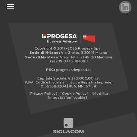
TAG
TOP RICERCHE
SITEMAP
Copyright © 2017-2026 Progesa Spa
AREA RISERVATA
Sede di Milano:
Via Giotto, 3 20145 Milano
Sede di Mantova:
Viale Italia, 21 46100 Mantova
WHISTLEBLOWING
Tel +39 0376 384898
PEC:
progesasrl@pcert.it
Capitale Sociale: € 270.000,00 i.v.
P.IVA, Codice Fiscale e n. iscr. a Registro Imprese:
01563680204 | REA: MN 167159
[Privacy Policy]
[Cookie Policy]
[Modifica
impostazioni cookie]