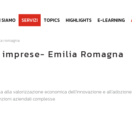
I SIAMO
SERVIZI
TOPICS
HIGHLIGHTS
E-LEARNING
lia romagna
di imprese- Emilia Romagna
ta alla valorizzazione economica dell’innovazione e all’adozione d
nzioni aziendali complesse.