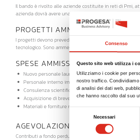
Il bando è rivolto alle aziende costituite in reti di Pmi,
azienda dovrà avere una partecipazione ai costi pari ad 
PROGETTI AMMISSIBILI
I progetti devono prevedere la sperimentazione e l'adozio
Consenso
tecnologico. Sono ammessi inoltre progetti strategici di 
SPESE AMMISSIBILI
Questo sito web utilizza i c
Nuovo personale laureato
Utilizziamo i cookie per perso
nostro traffico. Condividiamo 
Personale interno impegnato nel progetto
di analisi dei dati web, pubbl
Consulenza scientifica o specialistica
che hanno raccolto dal suo uti
Acquisizione di brevetti
Materiali e forniture necessarie al progetto
Selezione
Necessari
del
AGEVOLAZIONE
consenso
Contributi a fondo perduto per il 50% del costo ammesso,