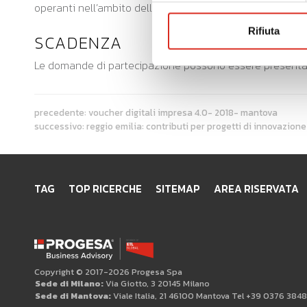
operanti nell’ambito delle industrie culturali e creative).
Rifiuta
SCADENZA
Le domande di partecipazione possono essere presentate
precedente:
voucher digitali impresa 4.0- 2018- mantova
successivo:
reggio emilia: contributi per progetti di innovazione
TAG
TOP RICERCHE
SITEMAP
AREA RISERVATA
Copyright © 2017-2026 Progesa Spa
Sede di Milano:
Via Giotto, 3 20145 Milano
Sede di Mantova:
Viale Italia, 21 46100 Mantova Tel +39 0376 384