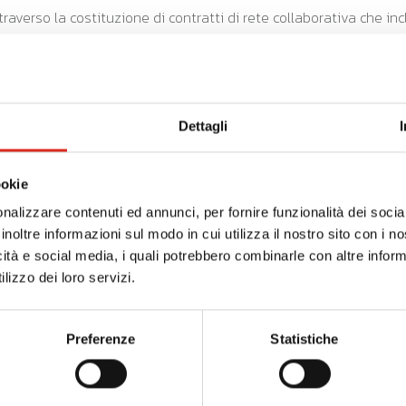
 attraverso la costituzione di contratti di rete collaborativa che 
almeno il 10% del totale e non superiore al 50% per accedere al
ne di soluzioni innovative di interesse comune, in cui la collab
Dettagli
innovazione digitale in grado di apportare cambiamenti sostanzia
ookie
nalizzare contenuti ed annunci, per fornire funzionalità dei socia
inoltre informazioni sul modo in cui utilizza il nostro sito con i 
icità e social media, i quali potrebbero combinarle con altre inform
lizzo dei loro servizi.
Preferenze
Statistiche
 per progetti di valore compreso tra tra 150mila e 300mila euro