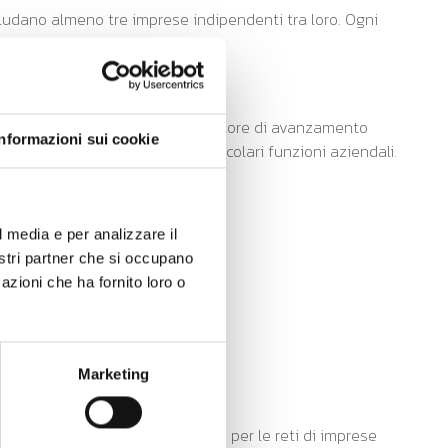
includano almeno tre imprese indipendenti tra loro. Ogni
 contributo.
orazione tra le imprese sia il fattore di avanzamento
Informazioni sui cookie
li nella organizzazione di particolari funzioni aziendali.
l media e per analizzare il
nostri partner che si occupano
azioni che ha fornito loro o
Marketing
 (valore minimo ridotto del 50% per le reti di imprese