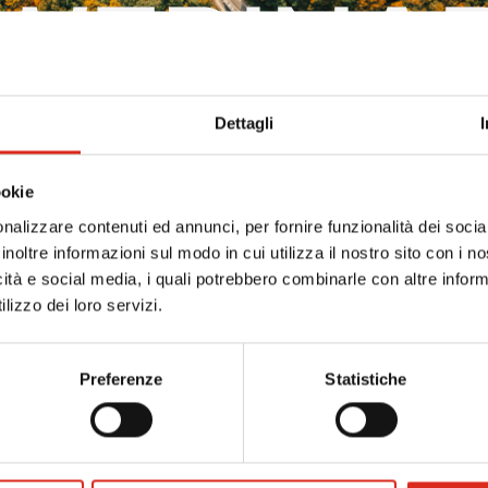
Dettagli
ookie
nalizzare contenuti ed annunci, per fornire funzionalità dei socia
inoltre informazioni sul modo in cui utilizza il nostro sito con i 
icità e social media, i quali potrebbero combinarle con altre inform
ne della Sostenibilità coerente con gli ESRS e con lo standard v
lizzo dei loro servizi.
one nei processi decisionali e strategici. L’obiettivo è fornire 
Preferenze
Statistiche
ME nel contesto della normativa comunitaria.
: governance, processi, controllo interno e integrazione con i si
 e pianificazione degli obiettivi.
oporzionato per PMI e coordinamento con obblighi normativi.