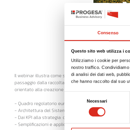
Consenso
Questo sito web utilizza i c
Utilizziamo i cookie per perso
nostro traffico. Condividiamo 
di analisi dei dati web, pubbl
Il webinar illustra come strutturare un Sistema di Gestio
che hanno raccolto dal suo uti
passaggio dalla raccolta dei dati ESG alla loro integrazi
orientato alla creazione di valore.
Selezione
Necessari
del
- Quadro regolatorio europeo: CSRD, ESRS e standard VS
consenso
- Architettura del Sistema di Gestione della Sostenibilità
- Dai KPI alla strategia: doppia materialità, indicatori ESG
- Semplificazioni e applicazione operativa: approccio pr