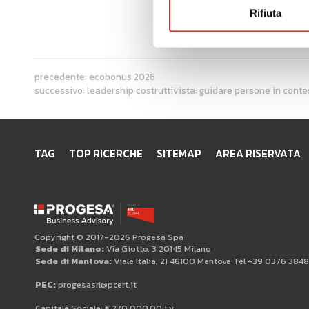
Rifiuta
precedente:
ecobonus 2026
successivo:
leadership costruttivista: guidare persone in conte
TAG
TOP RICERCHE
SITEMAP
AREA RISERVATA
Copyright © 2017-2026 Progesa Spa
Sede di Milano:
Via Giotto, 3 20145 Milano
Sede di Mantova:
Viale Italia, 21 46100 Mantova Tel +39 0376 384
PEC:
progesasrl@pcert.it
Capitale Sociale: € 270.000,00 i.v.