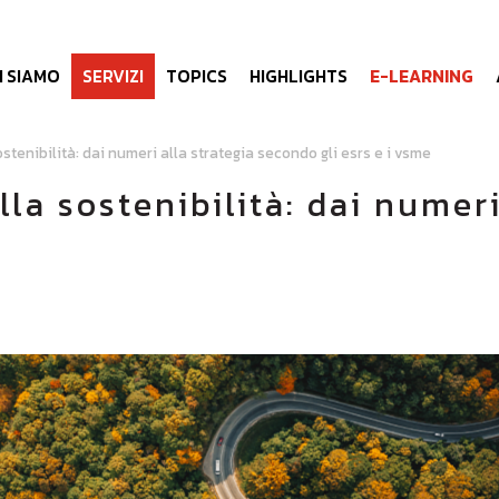
I SIAMO
SERVIZI
TOPICS
HIGHLIGHTS
E-LEARNING
ostenibilità: dai numeri alla strategia secondo gli esrs e i vsme
lla sostenibilità: dai numer