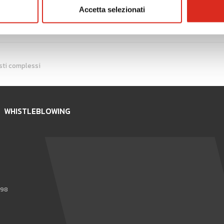
Accetta selezionati
DOWNLOAD
sti complessi
WHISTLEBLOWING
898