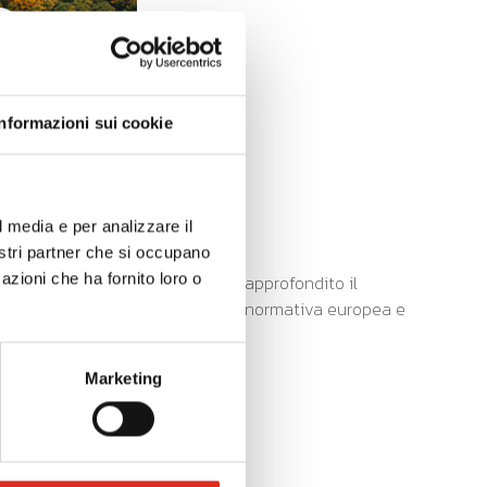
Informazioni sui cookie
l media e per analizzare il
nostri partner che si occupano
azioni che ha fornito loro o
olontario VSME per le PMI. Verrà approfondito il
un modello operativo conforme alla normativa europea e
Marketing
stemi ISO.