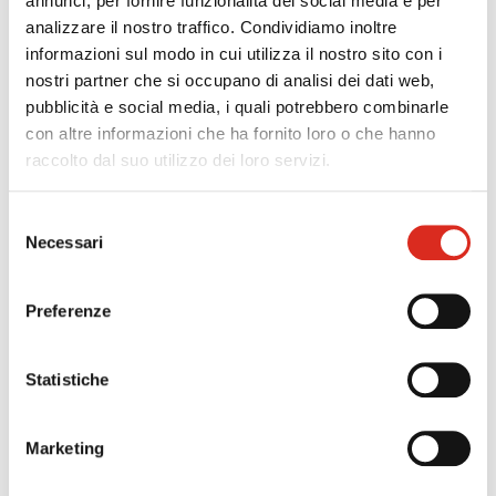
annunci, per fornire funzionalità dei social media e per
Sono ammessi gli investimenti pubblicitari effettuati nel
analizzare il nostro traffico. Condividiamo inoltre
2025 sui giornali quotidiani e periodici, pubblicati in
informazioni sul modo in cui utilizza il nostro sito con i
edizione cartacea o in formato digitale, registrati presso
nostri partner che si occupano di analisi dei dati web,
il Tribunale, ovvero presso il ROC, e dotati del Direttore
pubblicità e social media, i quali potrebbero combinarle
responsabile.
con altre informazioni che ha fornito loro o che hanno
raccolto dal suo utilizzo dei loro servizi.
AGEVOLAZIONE
Selezione
Necessari
del
Il credito d'imposta è riconosciuto nella misura massima
consenso
del
75% del valore incrementale degli
investimenti effettuati rispetto agli stessi
Preferenze
investimenti effettuati nel 2024
e nel limite
massimo di 30 milioni di euro, che costituisce tetto di
Statistiche
spesa.
Il credito di imposta è utilizzabile unicamente in
compensazione presentando il modello di pagamento
Marketing
F24 esclusivamente attraverso i servizi telematici
dell'Agenzia delle Entrate.