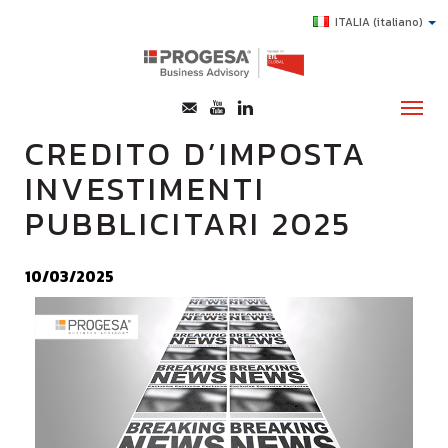
ITALIA
(italiano)
CREDITO D’IMPOSTA
INVESTIMENTI
CHI SIAMO
PUBBLICITARI 2025
SERVIZI
TOPICS
10/03/2025
HIGHLIGHTS
E-LEARNING
AGEVOLAZIONI
SUCCESS STORY
CONTATTI