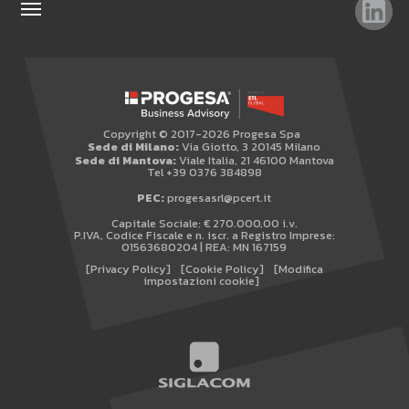
TAG
TOP RICERCHE
SITEMAP
Copyright © 2017-2026 Progesa Spa
AREA RISERVATA
Sede di Milano:
Via Giotto, 3 20145 Milano
Sede di Mantova:
Viale Italia, 21 46100 Mantova
WHISTLEBLOWING
Tel +39 0376 384898
PEC:
progesasrl@pcert.it
Capitale Sociale: € 270.000,00 i.v.
P.IVA, Codice Fiscale e n. iscr. a Registro Imprese:
01563680204 | REA: MN 167159
[Privacy Policy]
[Cookie Policy]
[Modifica
impostazioni cookie]