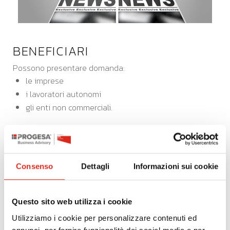
BENEFICIARI
Possono presentare domanda:
le imprese
i lavoratori autonomi
gli enti non commerciali.
INTERVENTI AMMISSIBILI
Sono ammissibili spese
per campagne
Consenso
Dettagli
Informazioni sui cookie
pubblicitarie effettuati esclusivamente sulla
stampa quotidiana e periodica, anche on line,
il cui valore sia superiore di almeno l'1% gli
Questo sito web utilizza i cookie
analoghi investimenti effettuati nell'anno
precedente
sugli stessi mezzi di informazione.
Utilizziamo i cookie per personalizzare contenuti ed