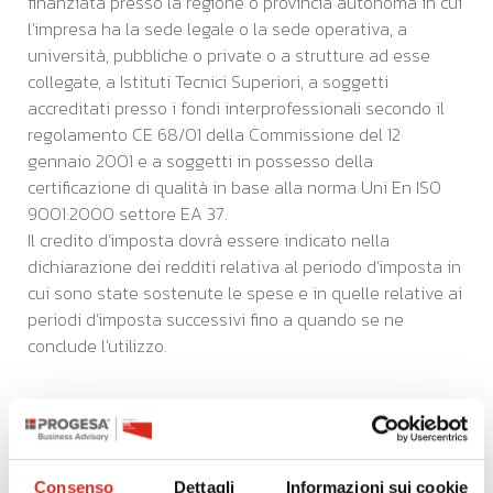
finanziata presso la regione o provincia autonoma in cui
l'impresa ha la sede legale o la sede operativa, a
università, pubbliche o private o a strutture ad esse
collegate, a Istituti Tecnici Superiori, a soggetti
accreditati presso i fondi interprofessionali secondo il
regolamento CE 68/01 della Commissione del 12
gennaio 2001 e a soggetti in possesso della
certificazione di qualità in base alla norma Uni En ISO
9001:2000 settore EA 37.
Il credito d’imposta dovrà essere indicato nella
dichiarazione dei redditi relativa al periodo d’imposta in
cui sono state sostenute le spese e in quelle relative ai
periodi d’imposta successivi fino a quando se ne
conclude l’utilizzo.
ATTIVITA' DI FORMAZIONE
AMMISSIBILI
Sono ammissibili al credito d'imposta le attività di
Consenso
Dettagli
Informazioni sui cookie