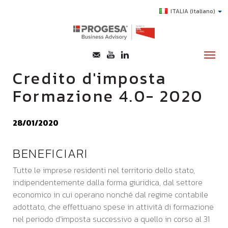
ITALIA
(italiano)
Credito d'imposta
Formazione 4.0- 2020
CHI SIAMO
SERVIZI
28/01/2020
TOPICS
BENEFICIARI
HIGHLIGHTS
Tutte le imprese residenti nel territorio dello stato,
E-LEARNING
indipendentemente dalla forma giuridica, dal settore
AGEVOLAZIONI
economico in cui operano nonché dal regime contabile
adottato, che effettuano spese in attività di formazione
SUCCESS STORY
nel periodo d’imposta successivo a quello in corso al 31
CONTATTI