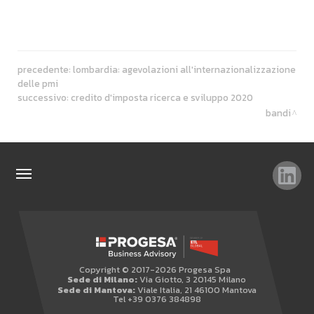
precedente:
lombardia: agevolazioni all'internazionalizzazione
delle pmi
successivo:
credito d'imposta ricerca e sviluppo 2020
bandi
TAG
TOP RICERCHE
SITEMAP
Copyright © 2017-2026 Progesa Spa
AREA RISERVATA
Sede di Milano:
Via Giotto, 3 20145 Milano
Sede di Mantova:
Viale Italia, 21 46100 Mantova
WHISTLEBLOWING
Tel +39 0376 384898