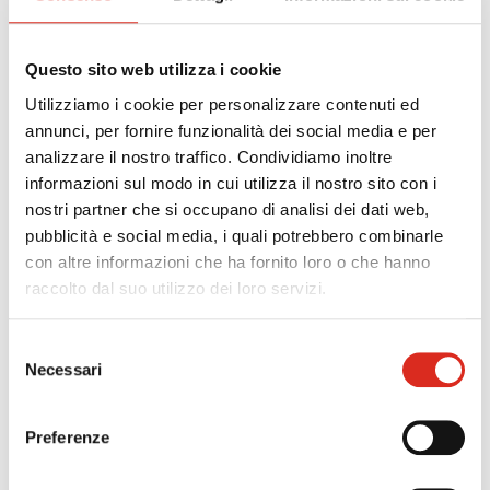
formazione finalizzate all'acquisizione o al
consolidamento, da parte del personale dipendente
dell'impresa, delle competenze nelle tecnologie rilevanti
Questo sito web utilizza i cookie
per la realizzazione del processo di trasformazione
Utilizziamo i cookie per personalizzare contenuti ed
tecnologica e digitale delle imprese previsto dal «Piano
annunci, per fornire funzionalità dei social media e per
nazionale Impresa 4.0».
analizzare il nostro traffico. Condividiamo inoltre
informazioni sul modo in cui utilizza il nostro sito con i
Costituiscono in particolare attività ammissibili al
nostri partner che si occupano di analisi dei dati web,
credito d'imposta le attività di formazione concernenti
pubblicità e social media, i quali potrebbero combinarle
le seguenti tecnologie:
con altre informazioni che ha fornito loro o che hanno
big data e analisi dei dati;
raccolto dal suo utilizzo dei loro servizi.
cloud e fog computing;
cyber security;
Selezione
sistemi cyber-fisici;
Necessari
del
prototipazione rapida;
consenso
sistemi di visualizzazione e realtà aumentata;
Preferenze
robotica avanzata e collaborativa;
interfaccia uomo macchina;