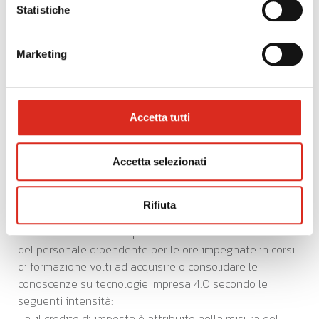
Statistiche
manifattura additiva;
internet delle cose e delle macchine;
integrazione digitale dei processi aziendali.
Marketing
Le tecnologie sopra elencate devono essere applicate
negli ambiti:
vendita e marketing;
Accetta tutti
informatica;
tecniche e tecnologie di produzione.
Accetta selezionati
AGEVOLAZIONE
Rifiuta
È attribuito un credito d’imposta in misura percentuale
dell’ammontare delle spese relative al costo aziendale
del personale dipendente per le ore impegnate in corsi
di formazione volti ad acquisire o consolidare le
conoscenze su tecnologie Impresa 4.0 secondo le
seguenti intensità:
il credito di imposta è attribuito nella misura del