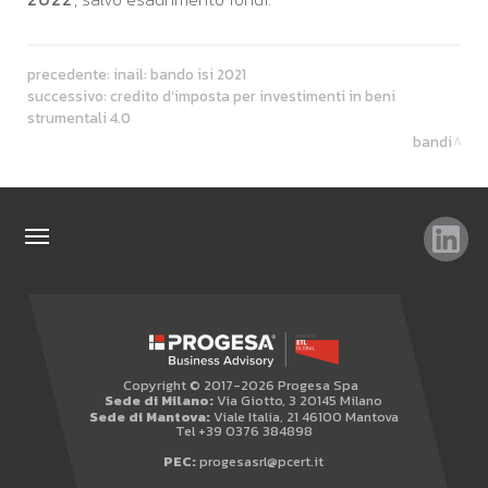
precedente:
inail: bando isi 2021
successivo:
credito d’imposta per investimenti in beni
strumentali 4.0
bandi
TAG
TOP RICERCHE
SITEMAP
Copyright © 2017-2026 Progesa Spa
AREA RISERVATA
Sede di Milano:
Via Giotto, 3 20145 Milano
Sede di Mantova:
Viale Italia, 21 46100 Mantova
WHISTLEBLOWING
Tel +39 0376 384898
PEC:
progesasrl@pcert.it