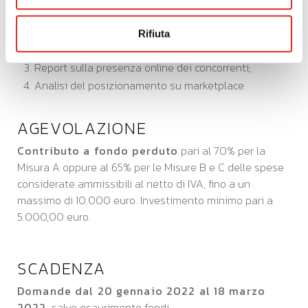
dell’azienda;
Verifica del posizionamento dell’azienda sulle
Rifiuta
piattaforme Social;
Report sulla presenza online dei concorrenti;
Analisi del posizionamento su marketplace.
AGEVOLAZIONE
Contributo a fondo perduto
pari al 70% per la
Misura A oppure al 65% per le Misure B e C delle spese
considerate ammissibili al netto di IVA, fino a un
massimo di 10.000 euro. Investimento minimo pari a
5.000,00 euro.
SCADENZA
Domande dal 20 gennaio 2022 al 18 marzo
2022
, salvo esaurimento fondi.