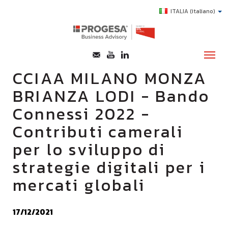
ITALIA
(italiano)
CCIAA MILANO MONZA
BRIANZA LODI - Bando
CHI SIAMO
Connessi 2022 -
SERVIZI
Contributi camerali
TOPICS
per lo sviluppo di
HIGHLIGHTS
strategie digitali per i
E-LEARNING
mercati globali
AGEVOLAZIONI
SUCCESS STORY
17/12/2021
CONTATTI