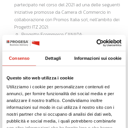
partecipato nel corso del 2021 ad una delle seguenti
iniziative promosse da Camera di Commercio in
collaborazione con Promos Italia scrl, nell’ambito dei
Progetti ITZ 2021:
Progetto Ecommerce CANADA;
Progetto Cosmesi GERMANIA;
Progetto Subfornitura Meccanica Online;
Progetto Base to Project;
Consenso
Dettagli
Informazioni sui cookie
Progetto Pavillion Italia.
Misura C denominata “Connessi 2022”
tutte
le imprese che non rientrano nelle precedenti
Questo sito web utilizza i cookie
misure A e B.
Utilizziamo i cookie per personalizzare contenuti ed
annunci, per fornire funzionalità dei social media e per
analizzare il nostro traffico. Condividiamo inoltre
INTERVENTI AMMISSIBILI
informazioni sul modo in cui utilizza il nostro sito con i
Sono ammissibili, per i servizi erogati da fornitori
nostri partner che si occupano di analisi dei dati web,
abilitati, le spese per:
pubblicità e social media, i quali potrebbero combinarle
Attività di Digital Marketing
con altre informazioni che ha fornito loro o che hanno