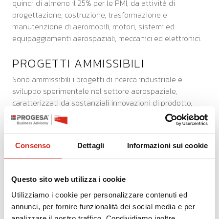
quindi di almeno il 25% per le PMI, da attività di
progettazione, costruzione, trasformazione e
manutenzione di aeromobili, motori, sistemi ed
equipaggiamenti aerospaziali, meccanici ed elettronici.
PROGETTI AMMISSIBILI
Sono ammissibili i progetti di ricerca industriale e
sviluppo sperimentale nel settore aerospaziale,
caratterizzati da sostanziali innovazioni di prodotto,
riferiti alle seguenti aree tecnologiche:
Velivoli ad ala rotante;
Velivoli ad ala fissa;
Consenso
Dettagli
Informazioni sui cookie
Velivoli a pilotaggio remoto anche di impiego duale;
Aerostrutture;
Componenti e sistemi di propulsione per il settore
Questo sito web utilizza i cookie
aeronautico e/o aerospaziale;
Utilizziamo i cookie per personalizzare contenuti ed
Tecnologie e architetture abilitanti la
annunci, per fornire funzionalità dei social media e per
implementazione della propulsione ibrida-elettrica
analizzare il nostro traffico. Condividiamo inoltre