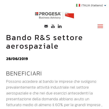
ITALIA
(italiano)
Bando R&S settore
aerospaziale
CHI SIAMO
SERVIZI
28/06/2019
TOPICS
BENEFICIARI
HIGHLIGHTS
Possono accedere al bando le imprese che svolgono
E-LEARNING
prevalentemente attività industriale nel settore
AGEVOLAZIONI
aerospaziale e che nei due esercizi antecedenti la
presentazione della domanda abbiano avuto un
SUCCESS STORY
fatturato medio di almeno il 60% per le grandi imprese ,
CONTATTI