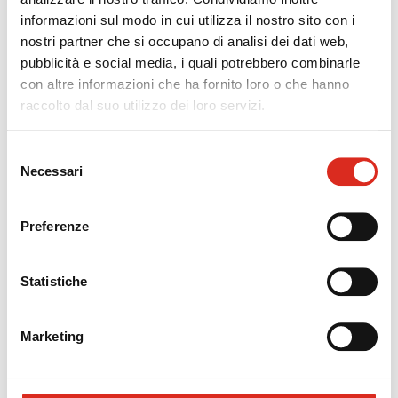
su velivoli;
informazioni sul modo in cui utilizza il nostro sito con i
Sistemi di comunicazione e di osservazione, anche
nostri partner che si occupano di analisi dei dati web,
di impiego duale.
pubblicità e social media, i quali potrebbero combinarle
con altre informazioni che ha fornito loro o che hanno
I progetti devono avere una durata non inferiore a 2 e
raccolto dal suo utilizzo dei loro servizi.
non superiore a 5 anni.
SPESE AMMISSIBILI
Selezione
Necessari
del
Sono ammissibili le spese di realizzazione dei progetti
consenso
relativi a:
Preferenze
personale;
strumentazioni e attrezzature;
servizi di consulenza;
Statistiche
materiali.
Marketing
AGEVOLAZIONE
I finanziamenti a tasso zero sono concessi nella misura