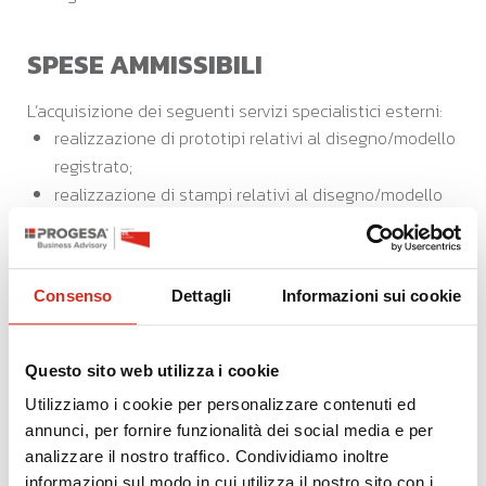
SPESE AMMISSIBILI
L’acquisizione dei seguenti servizi specialistici esterni:
realizzazione di prototipi relativi al disegno/modello
registrato;
realizzazione di stampi relativi al disegno/modello
registrato;
consulenza tecnica per la catena produttiva
finalizzata alla messa in produzione del
Consenso
Dettagli
Informazioni sui cookie
disegno/modello registrato e/o per l’utilizzo di
materiali innovativi;
consulenza tecnica per certificazioni di prodotto o di
Questo sito web utilizza i cookie
sostenibilità ambientale, dalla quale emerga con
Utilizziamo i cookie per personalizzare contenuti ed
chiarezza la tipologia di certificazione da ottenere
annunci, per fornire funzionalità dei social media e per
(la marcatura CE non rientra tra le tipologie di
analizzare il nostro traffico. Condividiamo inoltre
certificazione ammissibile);
informazioni sul modo in cui utilizza il nostro sito con i