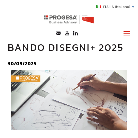
ITALIA
(italiano)
BANDO DISEGNI+ 2025
CHI SIAMO
30/09/2025
SERVIZI
TOPICS
HIGHLIGHTS
E-LEARNING
AGEVOLAZIONI
SUCCESS STORY
CONTATTI