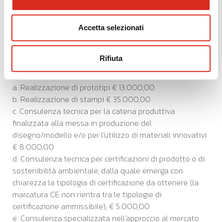
AGEVOLAZIONE
Accetta selezionati
Le agevolazioni sono concesse fino all’
80%
delle spese
ammissibili, entro l’importo massimo di euro 60.000,00
Rifiuta
e nel rispetto degli importi massimi previsti per
ciascuna tipologia di servizio:
a. Realizzazione di prototipi € 13.000,00
b. Realizzazione di stampi € 35.000,00
c. Consulenza tecnica per la catena produttiva
finalizzata alla messa in produzione del
disegno/modello e/o per l’utilizzo di materiali innovativi
€ 8.000,00
d. Consulenza tecnica per certificazioni di prodotto o di
sostenibilità ambientale, dalla quale emerga con
chiarezza la tipologia di certificazione da ottenere (la
marcatura CE non rientra tra le tipologie di
certificazione ammissibile); € 5.000,00
e. Consulenza specializzata nell’approccio al mercato