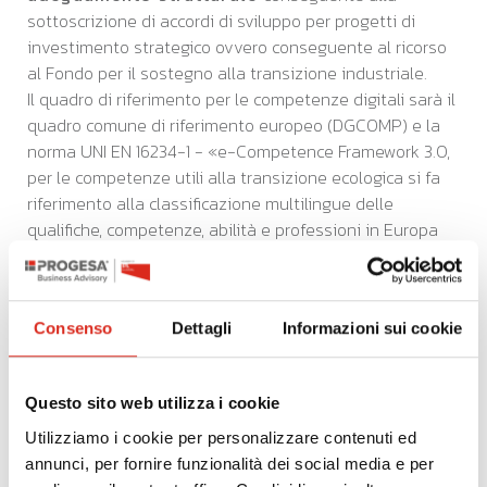
sottoscrizione di accordi di sviluppo per progetti di
investimento strategico ovvero conseguente al ricorso
al Fondo per il sostegno alla transizione industriale.
Il quadro di riferimento per le competenze digitali sarà il
quadro comune di riferimento europeo (DGCOMP) e la
norma UNI EN 16234-1 - «e-Competence Framework 3.0,
per le competenze utili alla transizione ecologica si fa
riferimento alla classificazione multilingue delle
qualifiche, competenze, abilità e professioni in Europa
(ESCO) mentre per l’adeguamento strutturale delle
competenze sarà quello delle attività di lavoro
classificate in Atlante del Lavoro e delle qualificazioni.
Consenso
Dettagli
Informazioni sui cookie
I percorsi formativi devono essere erogati da soggetti o
enti accreditati.
Il datore di lavoro che presenta istanza di ammissione a
Questo sito web utilizza i cookie
contributo non potrà essere soggetto erogatore della
formazione.
Utilizziamo i cookie per personalizzare contenuti ed
annunci, per fornire funzionalità dei social media e per