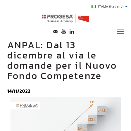
ITALIA
(italiano)
ANPAL: Dal 13
dicembre al via le
CHI SIAMO
domande per il Nuovo
SERVIZI
Fondo Competenze
TOPICS
HIGHLIGHTS
14/11/2022
E-LEARNING
AGEVOLAZIONI
SUCCESS STORY
CONTATTI