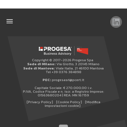
TAG
TOP RICERCHE
SITEMAP
Copyright © 2017-2026 Progesa Spa
AREA RISERVATA
Sede di Milano:
Via Giotto, 3 20145 Milano
Sede di Mantova:
Viale Italia, 21 46100 Mantova
WHISTLEBLOWING
Tel +39 0376 384898
PEC:
progesasrl@pcert.it
Capitale Sociale: € 270.000,00 i.v.
P.IVA, Codice Fiscale e n. iscr. a Registro Imprese:
01563680204 | REA: MN 167159
[Privacy Policy]
[Cookie Policy]
[Modifica
impostazioni cookie]