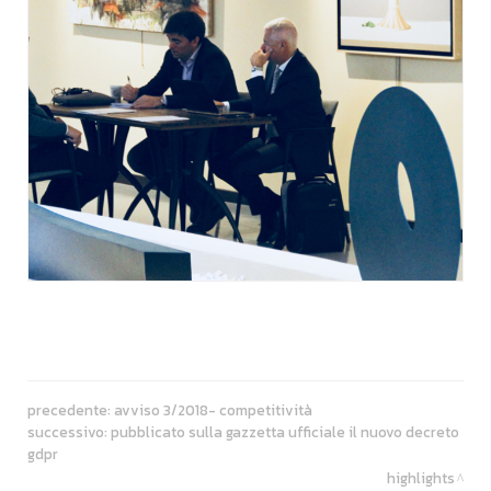
precedente:
avviso 3/2018- competitività
successivo:
pubblicato sulla gazzetta ufficiale il nuovo decreto
gdpr
highlights