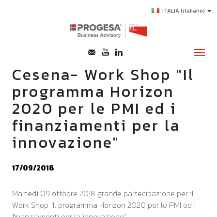
ITALIA
(italiano)
Cesena- Work Shop "Il
programma Horizon
CHI SIAMO
2020 per le PMI ed i
SERVIZI
finanziamenti per la
TOPICS
innovazione"
HIGHLIGHTS
E-LEARNING
17/09/2018
AGEVOLAZIONI
Martedì 09 ottobre 2018 grande partecipazione per il
SUCCESS STORY
Work Shop "Il programma Horizon 2020 per le PMI ed i
CONTATTI
finanziamenti per la innovazione".