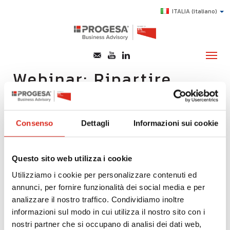
ITALIA
(italiano)
Webinar: Ripartire
come?
CHI SIAMO
SERVIZI
Relatore David Cazzaniga
Consenso
Dettagli
Informazioni sui cookie
TOPICS
17/09/2020
HIGHLIGHTS
Progesa, in collaborazione con Cdo Monza e Brianza e
Questo sito web utilizza i cookie
Cdo Lecco e Sondrio, ha tenuto Giovedì 17 settembre
E-LEARNING
Utilizziamo i cookie per personalizzare contenuti ed
2020 il Webinar "RIPARTIRE COME?
annunci, per fornire funzionalità dei social media e per
AGEVOLAZIONI
DUE STRUMENTI PER LO SVILUPPO INTERNAZIONALE:
analizzare il nostro traffico. Condividiamo inoltre
FINANZA AGEVOLATA
SUCCESS STORY
informazioni sul modo in cui utilizza il nostro sito con i
INFORMAZIONI SICURE
nostri partner che si occupano di analisi dei dati web,
CONTATTI