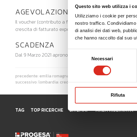
Questo sito web utilizza i c
AGEVOLAZIONE
Utilizziamo i cookie per perso
Il voucher (contributo a fondo perduto sulla spesa di c
nostro traffico. Condividiamo 
crescita di fatturato export e di quota delle esportazioni
di analisi dei dati web, pubbl
che hanno raccolto dal suo uti
SCADENZA
Selezione
Dal 9 Marzo 2021 aprono i termini per la presentazione 
Necessari
del
consenso
precedente:
emilia romagna: progetti di promozione dell'export e
successivo:
lombardia: credito adesso evolution
Rifiuta
TAG
TOP RICERCHE
SITEMAP
AREA RISERVATA