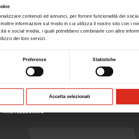
ookie
nalizzare contenuti ed annunci, per fornire funzionalità dei socia
onsulenza) previsto ammonta a 20.000 € per impresa e passa a 30
inoltre informazioni sul modo in cui utilizza il nostro sito con i 
 sul fatturato totale.
icità e social media, i quali potrebbero combinarle con altre inform
lizzo dei loro servizi.
delle domande.
Preferenze
Statistiche
 per la partecipazione a eventi fieristici
Accetta selezionati
WHISTLEBLOWING