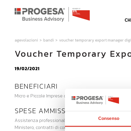
CH
agevolazioni
>
bandi
>
voucher temporary export manager digi
Voucher Temporary Expor
19/02/2021
BENEFICIARI
Micro e Piccole Imprese del settore manifatturiero, con 
SPESE AMMISSIBILI
Consenso
Assistenza professionale per avviare o accrescere la proi
Ministero, contratti di consulenza per l’internazionalizz