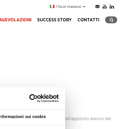
ITALIA
(italiano)
AGEVOLAZIONI
SUCCESS STORY
CONTATTI
ole imprese.
Informazioni sui cookie
M, o le società di TEM, iscritti nell’apposito elenco del