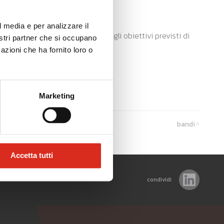
l media e per analizzare il
.000 €, se vengono raggiunti gli obiettivi previsti di
nostri partner che si occupano
azioni che ha fornito loro o
Marketing
bandi
Accetta tutti
condividi