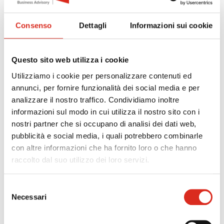
software e realizzazione di sistemi di e-commerce
(max. 10.000);
Consenso
Dettagli
Informazioni sui cookie
opere murarie e di impiantistica (max. € 10.000 se le
spese macchinari, impianti produttivi, hardware e
attrezzature sono inferiori a 50.000 euro; max. €
Questo sito web utilizza i cookie
20.000 se le spese citate superano € 50.000);
Utilizziamo i cookie per personalizzare contenuti ed
spese per la realizzazione di impianti a fonti rinnovabili;
annunci, per fornire funzionalità dei social media e per
spese generali.
analizzare il nostro traffico. Condividiamo inoltre
informazioni sul modo in cui utilizza il nostro sito con i
AGEVOLAZIONE
nostri partner che si occupano di analisi dei dati web,
40% a fondo perduto
pubblicità e social media, i quali potrebbero combinarle
Contributo minimo pari a € 10.000, corrispondente ad
con altre informazioni che ha fornito loro o che hanno
una Spesa minima pari € 25.000.
raccolto dal suo utilizzo dei loro servizi.
Contributo massimo pari ad € 100.000, corrispondente
ad una spesa pari o superiore a € 250.000.
Selezione
Necessari
del
Spesa minima € 25.000.
consenso