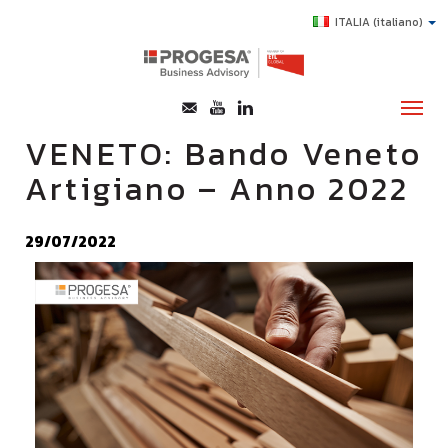
ITALIA
(italiano)
VENETO: Bando Veneto
Artigiano – Anno 2022
CHI SIAMO
SERVIZI
29/07/2022
TOPICS
HIGHLIGHTS
E-LEARNING
AGEVOLAZIONI
SUCCESS STORY
CONTATTI