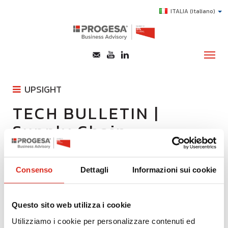
ITALIA
(italiano)
UPSIGHT
CHI SIAMO
TECH BULLETIN |
CENTRALE RISCHI
SERVIZI
AAXCEL
Supply Chain
TOPICS
T-CHECK
Management Software
PARETO SOFTWARE
HIGHLIGHTS
QLIK SENSE
Consenso
Dettagli
Informazioni sui cookie
E-LEARNING
IL REPORT ESG
AGEVOLAZIONI
ECONUP
Questo sito web utilizza i cookie
SUCCESS STORY
ECOVADIS
Utilizziamo i cookie per personalizzare contenuti ed
CARBON FOOTPRINT
CONTATTI