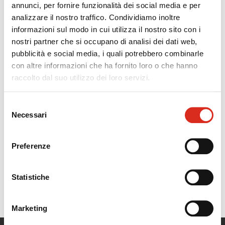
annunci, per fornire funzionalità dei social media e per
UPSIGHT
analizzare il nostro traffico. Condividiamo inoltre
MINDSIGHT
informazioni sul modo in cui utilizza il nostro sito con i
nostri partner che si occupano di analisi dei dati web,
pubblicità e social media, i quali potrebbero combinarle
I
Tech Bullettin
di UPSIGHT presentano la
mappa
con altre informazioni che ha fornito loro o che hanno
delle soluzioni più interessanti
nei vari settori
raccolto dal suo utilizzo dei loro servizi.
tecnologici e presentano alcune delle startup di
eccellenza a livello mondiale, valutate in base ad alcuni
Selezione
KPI tra cui l’ottenimento di finanziamenti e l’ingresso di
Necessari
del
investitori istituzionali.
consenso
Download
Preferenze
Statistiche
precedente:
tech bulletin | advanced materials
upsight
Marketing