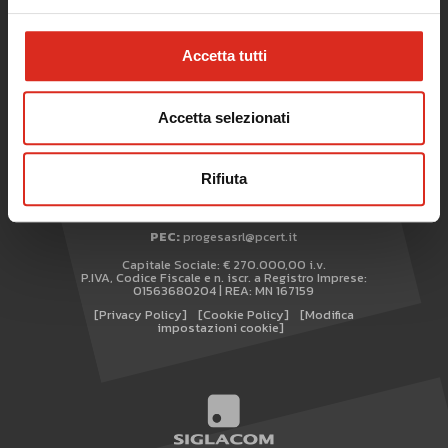
Accetta tutti
TAG
TOP RICERCHE
Accetta selezionati
SITEMAP
Copyright © 2017-2026 Progesa Spa
AREA RISERVATA
Rifiuta
Sede di Milano:
Via Giotto, 3 20145 Milano
Sede di Mantova:
Viale Italia, 21 46100 Mantova
WHISTLEBLOWING
Tel +39 0376 384898
PEC:
progesasrl@pcert.it
Capitale Sociale: € 270.000,00 i.v.
P.IVA, Codice Fiscale e n. iscr. a Registro Imprese:
01563680204 | REA: MN 167159
[Privacy Policy]
[Cookie Policy]
[Modifica
impostazioni cookie]