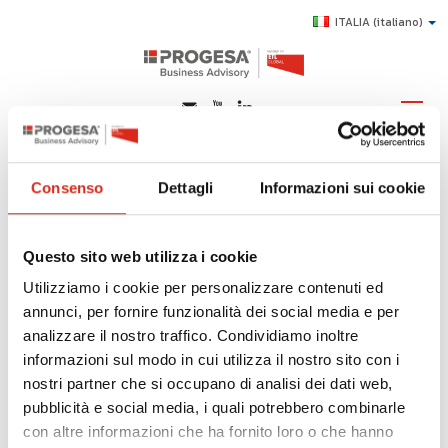
ITALIA
(italiano)
tool della produzione
snella Six
Consenso
Dettagli
Informazioni sui cookie
CHI SIAMO
SERVIZI
Di seguito tutti i contenuti taggati con:
Questo sito web utilizza i cookie
TOPICS
tool della produzione snella Six
Utilizziamo i cookie per personalizzare contenuti ed
HIGHLIGHTS
annunci, per fornire funzionalità dei social media e per
SOSTENIBILITÀ, INNOVAZIONE E COMPLIANCE:
E-LEARNING
analizzare il nostro traffico. Condividiamo inoltre
TOOL DELLA PRODUZIONE SNELLA SIX
informazioni sul modo in cui utilizza il nostro sito con i
AGEVOLAZIONI
nostri partner che si occupano di analisi dei dati web,
Management Industriale
SUCCESS STORY
pubblicità e social media, i quali potrebbero combinarle
con altre informazioni che ha fornito loro o che hanno
CONTATTI